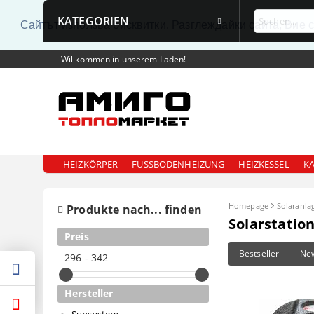
KATEGORIEN
Сайтът използва бисквитки. Разглеждайки сайта, Вие 
Willkommen in unserem Laden!
HEIZKÖRPER
FUSSBODENHEIZUNG
HEIZKESSEL
K
Homepage
Solaranla
Produkte nach... finden
Solarstatio
Preis
Bestseller
Ne
296 - 342
Hersteller
Sunsystem