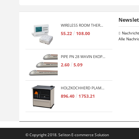
Newslet
WIRELESS ROOM THERMOSTAT COMPUTHERM Q7RF
55.22
108.00
Nachrich
Alle Nachri
PIPE PN 28 WAVIN EKOPLASTIK FIBER BASALT PLUS - 3M/QTY.
2.60
5.09
HOLZKOCHHERD PLAMEN TERMO GLAS 850 11KW
896.40
1753.21
© Copyright 2018. Seliton E-commerce Solution