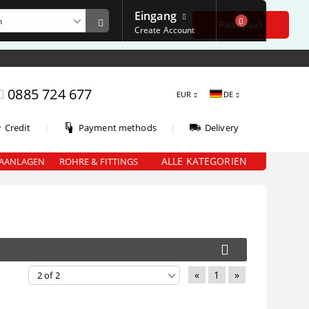
Eingang
0
е
Разбрах!
Create Account
0885 724 677
EUR
DE
|
|
Credit
Payment methods
Delivery
ALLE KATEGORIEN
AANLAGEN
ROHRE & FITTINGS
«
1
»