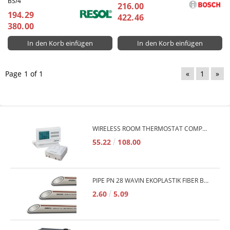
BS/4
216.00
194.29
422.46
380.00
Page 1 of 1
«
1
»
WIRELESS ROOM THERMOSTAT COMPUTHERM Q7RF
55.22
108.00
PIPE PN 28 WAVIN EKOPLASTIK FIBER BASALT PLUS - 3M/QTY.
2.60
5.09