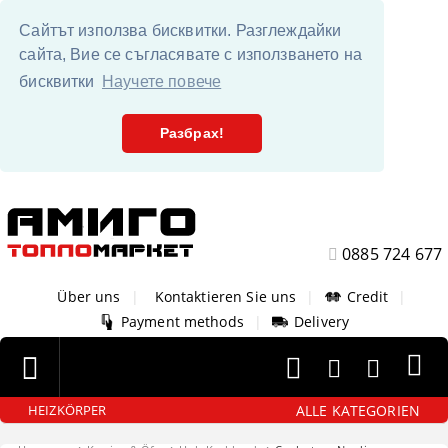
Сайтът използва бисквитки. Разглеждайки
сайта, Вие се съгласявате с използването на
бисквитки
Научете повече
Разбрах!
0885 724 677
Über uns
|
Kontaktieren Sie uns
|
Credit
|
Payment methods
|
Delivery
ALLE KATEGORIEN
HEIZKÖRPER