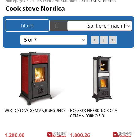
Homepage
Kamine & Öfen
Holz Kochherde
Cook stove Nordica
Cook stove Nordica
Filters
«
1
»
WOOD STOVE GEMMA,BURGUNDY
HOLZKOCHHERD NORDICA
GEMMA FORNO 5.0
1,290.00
1,800.26