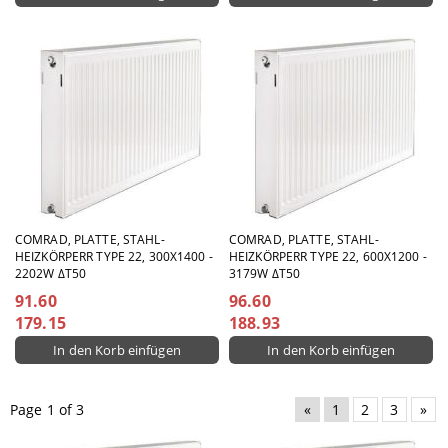
COMRAD, PLATTE, STAHL-
COMRAD, PLATTE, STAHL-
HEIZKÖRPERR TYPE 22, 300X1400 -
HEIZKÖRPERR TYPE 22, 600X1200 -
2202W ΔT50
3179W ΔT50
91.60
96.60
179.15
188.93
Page 1 of 3
«
1
2
3
»