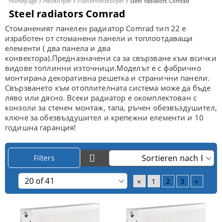
Homepage
Heizkörper
Plattenheizkörper
Steel radiators Comrad
Steel radiators Comrad
С
томанен
ият
панелен радиатор
Comrad
тип 22
e
изработен от стоманени панели и топлоотдаващи
елементи
(
два панела и два
конвектора)
.
Предназначени са за свързване към всички
видове топлинни източници.Моделът е с
фабрично
монтиран
а
декоративна решетка и страничн
и
панели
.
Свързването към отоплителната система може да бъде
ляво или дясно. Всеки
радиатор
е
о
комплектован с
конзоли за стенен монтаж, тапа,
ръчен
обезвъздушител,
ключ
е
за обезвъздушител и крепежни елементи
и
10
годишна гаранция!
Filters
«
1
2
3
»