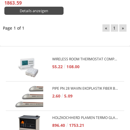
1863.59
Details anzeigen
Page 1 of 1
«
1
»
WIRELESS ROOM THERMOSTAT COMPUTHERM Q7RF
55.22
108.00
PIPE PN 28 WAVIN EKOPLASTIK FIBER BASALT PLUS - 3M/QTY.
2.60
5.09
HOLZKOCHHERD PLAMEN TERMO GLAS 850 11KW
896.40
1753.21