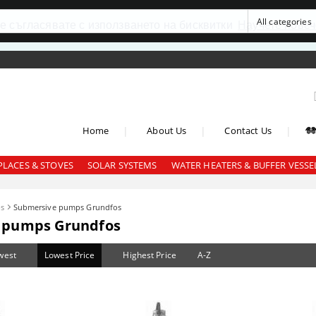
се съгласявате с използването на бисквитки
Научете повеч
|
|
|
Home
About Us
Contact Us
PLACES & STOVES
SOLAR SYSTEMS
WATER HEATERS & BUFFER VESSE
s
Submersive pumps Grundfos
 pumps Grundfos
west
Lowest Price
Highest Price
A-Z