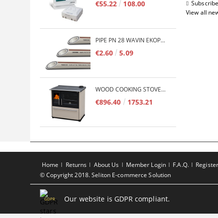
€55.22
108.00
Subscribe
View all ne
PIPE PN 28 WAVIN EKOPLASTIK FIBER BASALT PLUS - 3M/QTY.
€2.60
5.09
WOOD COOKING STOVE PLAMEN 850 GLAS 11KW
€896.40
1753.21
Home
Returns
About Us
Member Login
F.A.Q.
Registe
© Copyright 2018. Seliton E-commerce Solution
Our website is GDPR compliant.
GDPR