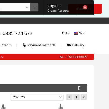
Login
0
е
Разбрах!
Create Account
0885 724 677
EUR
EN
|
|
Credit
Payment methods
Delivery
ALL CATEGORIES
LS
«
1
»