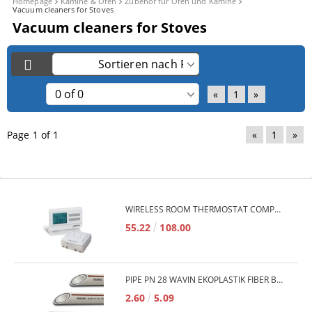
Homepage
Kamine & Öfen
Zubehör für Öfen und Kamine
Vacuum cleaners for Stoves
Vacuum cleaners for Stoves
«
1
»
Page 1 of 1
«
1
»
WIRELESS ROOM THERMOSTAT COMPUTHERM Q7RF
55.22
108.00
PIPE PN 28 WAVIN EKOPLASTIK FIBER BASALT PLUS - 3M/QTY.
2.60
5.09