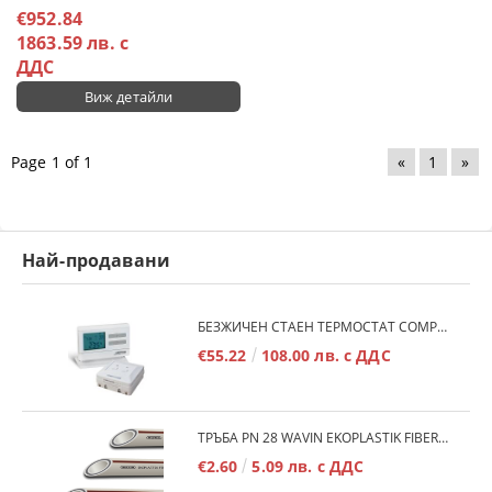
€952.84
1863.59 лв. с
ДДС
Виж детайли
Page 1 of 1
«
1
»
Най-продавани
БЕЗЖИЧЕН СТАЕН ТЕРМОСТАТ COMPUTHERM Q7RF
€55.22
108.00 лв. с ДДС
ТРЪБА PN 28 WAVIN EKOPLASTIK FIBER BASALT PLUS - 3М/БР.
€2.60
5.09 лв. с ДДС