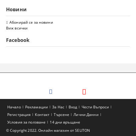
Новини
Абонирай се за новини
Виж всички
Facebook
Начало
Рекламации
За Нас
Вход
Чести Въпроси
Регистрация
Контакт
Търсене
Лични Данни
Условия за ползване
14 дни връщане
© Copyright 2022. Онлайн магазин от SELITON