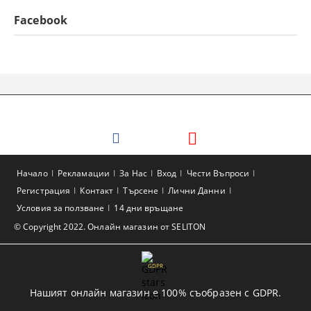
Facebook
Начало
Рекламации
За Нас
Вход
Чести Въпроси
Регистрация
Контакт
Търсене
Лични Данни
Условия за ползване
14 дни връщане
© Copyright 2022. Онлайн магазин от SELITON
GDPR
Нашият онлайн магазин е 100% съобразен с GDPR.