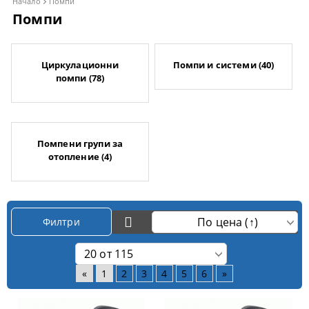
Начало
Помпи
Помпи
Циркулационни
Помпи и системи (40)
помпи (78)
Помпени групи за
отопление (4)
Филтри
«
1
2
3
4
5
6
»