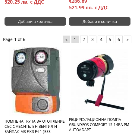
€266.89
520.25 лв. с ДДС
521.99 лв. с ДДС
Page 1 of 6
«
1
2
3
4
5
6
»
РЕЦИРКУЛАЦИОННА ПОМПА
ПОМПЕНА ГРУПА ЗА ОТОПЛЕНИЕ
GRUNDFOS COMFORT 15-14BA PM
СЪС СМЕСИТЕЛЕН ВЕНТИЛ И
AUTOADAPT
БАЙПАС M3 FIX3 F4 1 (БЕЗ