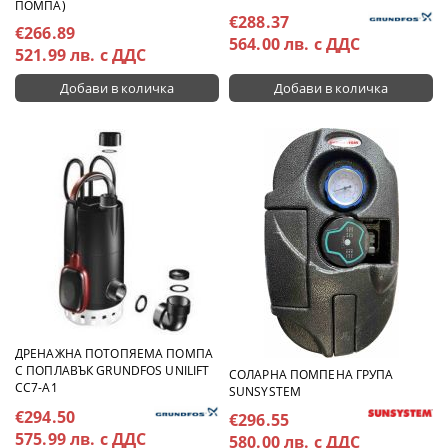
ПОМПА)
€288.37
€266.89
564.00 лв. с ДДС
521.99 лв. с ДДС
ДРЕНАЖНА ПОТОПЯЕМА ПОМПА
С ПОПЛАВЪК GRUNDFOS UNILIFT
СОЛАРНА ПОМПЕНА ГРУПА
CC7-A1
SUNSYSTEM
€294.50
€296.55
575.99 лв. с ДДС
580.00 лв. с ДДС