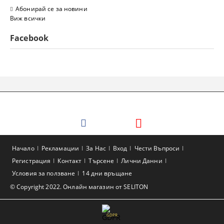
Абонирай се за новини
Виж всички
Facebook
Начало
Рекламации
За Нас
Вход
Чести Въпроси
Регистрация
Контакт
Търсене
Лични Данни
Условия за ползване
14 дни връщане
© Copyright 2022. Онлайн магазин от SELITON
GDPR