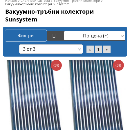
Начало
Слънчеви системи
Вакуумно-тръбни колектори
Вакуумно-тръбни колектори Sunsystem
Вакуумно-тръбни колектори
Sunsystem
Филтри
«
1
»
-5%
-5%