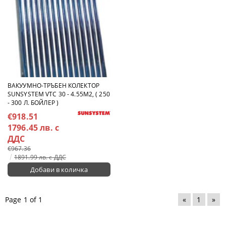
ВАКУУМНО-ТРЪБЕН КОЛЕКТОР
SUNSYSTEM VTC 30 - 4.55M2, ( 250
- 300 Л. БОЙЛЕР )
€918.51
1796.45 лв. с
ДДС
€967.36
1891.99 лв. с ДДС
Page 1 of 1
«
1
»