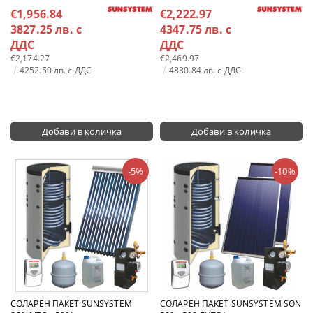
€1,956.84
€2,222.97
3827.25 лв. с
4347.75 лв. с
ДДС
ДДС
€2,174.27
€2,469.97
4252.50 лв. с ДДС
4830.84 лв. с ДДС
-5%
-10%
СОЛАРЕН ПАКЕТ SUNSYSTEM
СОЛАРЕН ПАКЕТ SUNSYSTEM SON