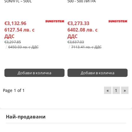
SON/VTC – 500L
500 - 500 ЛИТРА
€3,132.96
€3,273.33
6127.54 лв. с
6402.08 лв. с
ДДС
ДДС
€3,297.85
€3,637.03
6450.03 лв. с ДДС
7113.41 лв. с ДДС
Page 1 of 1
«
1
»
Най-продавани