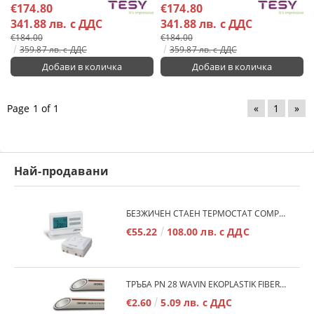
€174.80
€174.80
341.88 лв. с ДДС
341.88 лв. с ДДС
€184.00
€184.00
359.87 лв. с ДДС
359.87 лв. с ДДС
Page 1 of 1
«
1
»
Най-продавани
БЕЗЖИЧЕН СТАЕН ТЕРМОСТАТ COMPUTHERM Q7RF
€55.22
108.00 лв. с ДДС
ТРЪБА PN 28 WAVIN EKOPLASTIK FIBER BASALT PLUS - 3М/БР.
€2.60
5.09 лв. с ДДС