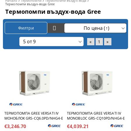
Начало
Термопомпи
Термопомпи въздух-вода
Термопомпи въздух-вода Gree
Термопомпи въздух-вода Gree
Филтри
«
1
»
TЕРМОПОМПА GREE VERSATI IV
TЕРМОПОМПА GREE VERSATI IV
МОНОБЛОК GRS-CQ6.0PD/NHG4-E
MONOBLOC GRS-CQ10PD/NHG4-E
€3,246.70
€4,039.21