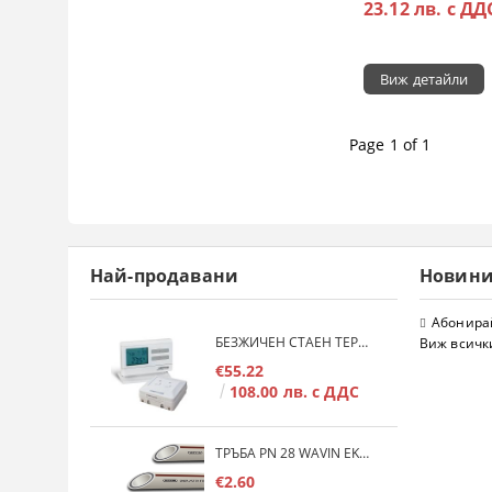
23.12 лв. с ДД
Виж детайли
Page 1 of 1
Най-продавани
Новин
Абонирай
БЕЗЖИЧЕН СТАЕН ТЕРМОСТАТ COMPUTHERM Q7RF
Виж всичк
€55.22
108.00 лв. с ДДС
ТРЪБА PN 28 WAVIN EKOPLASTIK FIBER BASALT PLUS - 3М/БР.
€2.60