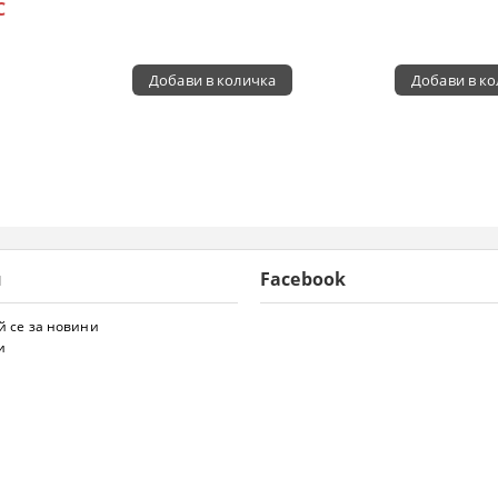
С
и
Facebook
 се за новини
и