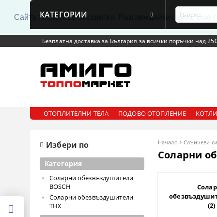
КАТЕГОРИИ
Сайтът използва бисквитки. Разглеждайки сайта, Вие 
Безплатна доставка за България за всички поръчки над 250
ОТОПЛИТЕЛНИ ТЕЛА
ПОДОВО ОТОПЛЕНИЕ
КОТЛИ
Начало
Слънчеви с
Избери по
Соларни о
Категория
Соларни обезвъздушители
BOSCH
Сола
обезвъздуши
Соларни обезвъздушители
(2)
THX