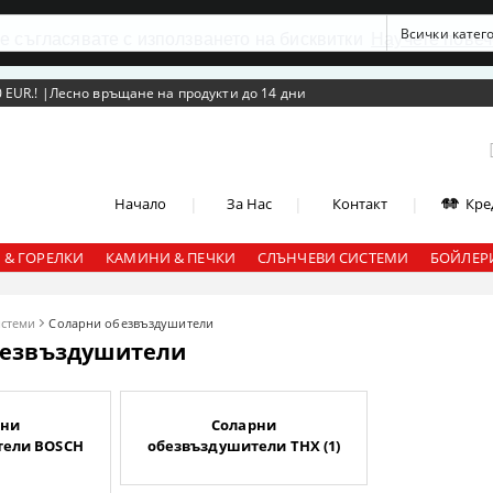
се съгласявате с използването на бисквитки
Научете повеч
 EUR.!
|
Лесно връщане на продукти до 14 дни
|
|
|
Начало
За Нас
Контакт
Кре
 & ГОРЕЛКИ
КАМИНИ & ПЕЧКИ
СЛЪНЧЕВИ СИСТЕМИ
БОЙЛЕРИ
истеми
Соларни обезвъздушители
безвъздушители
рни
Соларни
тели BOSCH
обезвъздушители THX (1)