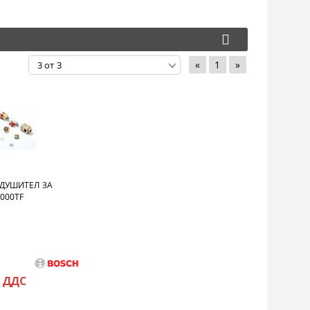
«
1
»
ЗДУШИТЕЛ ЗА
000TF
с ДДС