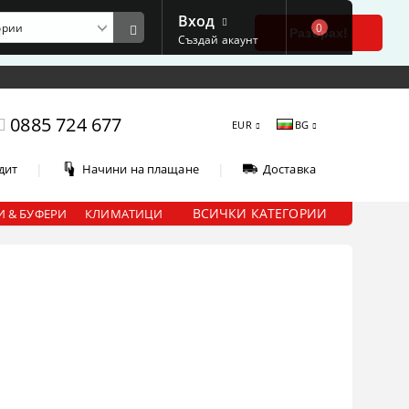
Вход
0
е
Разбрах!
Създай акаунт
0885 724 677
EUR
BG
|
|
дит
Начини на плащане
Доставка
ВСИЧКИ КАТЕГОРИИ
 & БУФЕРИ
КЛИМАТИЦИ