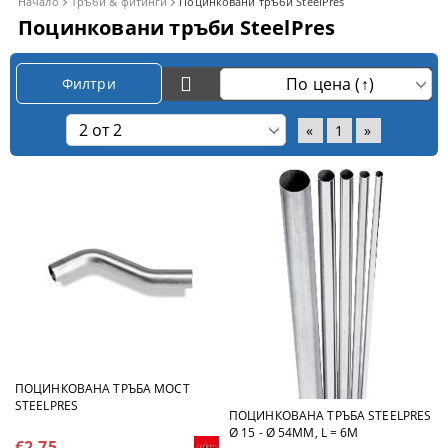
Начало
Тръби & фитинги
Поцинковани тръби SteelPres
Поцинковани тръби SteelPres
Филтри
«
1
»
ПОЦИНКОВАНА ТРЪБА МОСТ
STEELPRES
ПОЦИНКОВАНА ТРЪБА STEELPRES
Ø 15 - Ø 54MM, L = 6M
€2.75