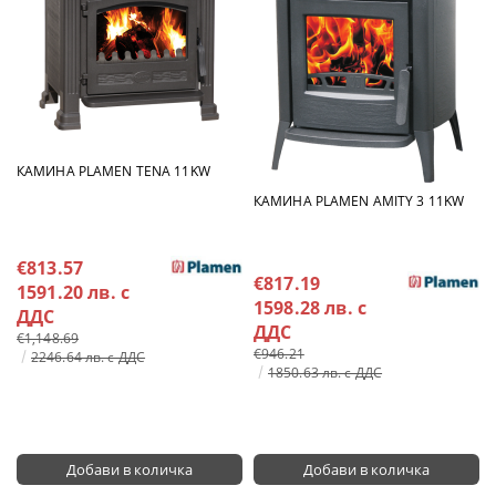
КАМИНА PLAMEN TENA 11KW
КАМИНА PLAMEN AMITY 3 11KW
€813.57
€817.19
1591.20 лв. с
1598.28 лв. с
ДДС
ДДС
€1,148.69
€946.21
2246.64 лв. с ДДС
1850.63 лв. с ДДС