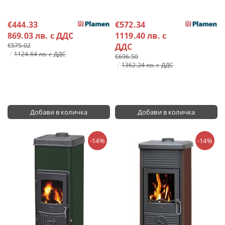
€444.33
€572.34
869.03 лв. с ДДС
1119.40 лв. с
€575.02
ДДС
1124.64 лв. с ДДС
€696.50
1362.24 лв. с ДДС
-14%
-14%