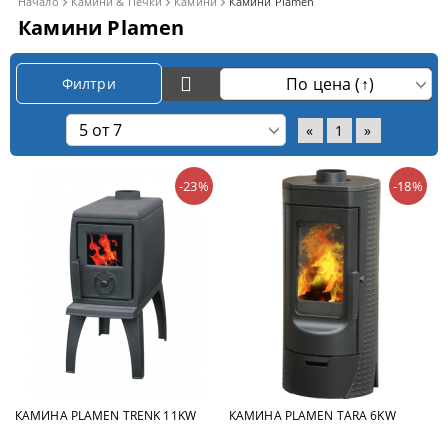
Начало
Камини & Печки
Камини
Камини Plamen
Камини Plamen
Филтри
«
1
»
-23%
-18%
КАМИНА PLAMEN TRENK 11KW
КАМИНА PLAMEN TARA 6KW