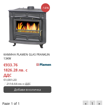
-14%
КАМИНА PLAMEN GLAS FRANKLIN
13KW
€933.76
1826.28 лв. с
ДДС
€1,081.20
2114.64 лв. с ДДС
Page 1 of 1
«
1
»