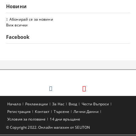
Новини
Абонирай се за новини
Виж всички
Facebook
Начало
Рекламации
За Нас
Вход
Чести Въпроси
Регистрация
Контакт
Търсене
Лични Данни
Условия за ползване
14 дни връщане
© Copyright 2022. Онлайн магазин от SELITON