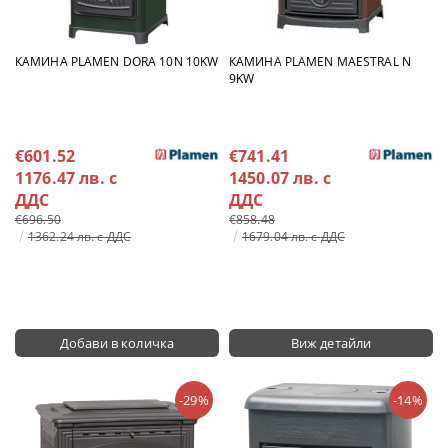
КАМИНА PLAMEN DORA 10N 10KW
КАМИНА PLAMEN MAESTRAL N
9KW
€601.52
€741.41
1176.47 лв. с
1450.07 лв. с
ДДС
ДДС
€696.50
€858.48
1362.24 лв. с ДДС
1679.04 лв. с ДДС
Виж детайли
-29%
-14%