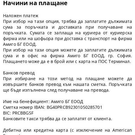
Начини на плащане
Наложен платеж
При избор на тази опция, трябва да заплатите дължимата
сума за поръчката и доставката при получаване на
поръчката. Сумата се заплаща на куриера от куриерска
фирма или на шофьора при доставка с транспорт на фирма
Амиго БГ ЕООД.
При избор на тази опция можете да заплатите дължимата
сума и в офис на фирма Амиго БГ ЕООД, гр. София.
Плащането може да е в брой или с карта на ПОС Терминал.
Банков превод
При избиране на този метод на плащане можете да
извършите банков превод към нашата сметка. Поръчката
ще бъде изпълнена след получаване на превода.
Име на бенефициент: Амиго БГ ЕООД
Сметка номер IBAN: BG40PRCB92301050285701
BIC: PRCBBGSF
Банковите такси трябва да се заплатят от клиента.
Дебитна или кредитна карта
(с изключение на American