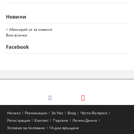
Новини
Абонирай се за новини
Виж всички
Facebook
Начало
Рекламации
За Нас
Вход
Чести Въпроси
Регистрация
Контакт
Търсене
Лични Данни
Условия за ползване
14 дни връщане