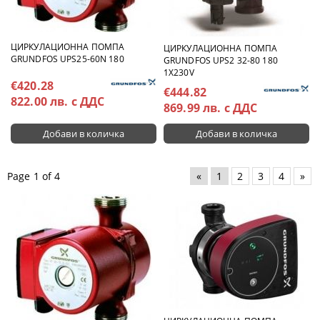
ЦИРКУЛАЦИОННА ПОМПА
ЦИРКУЛАЦИОННА ПОМПА
GRUNDFOS UPS25-60N 180
GRUNDFOS UPS2 32-80 180
1X230V
€420.28
€444.82
822.00 лв. с ДДС
869.99 лв. с ДДС
Page 1 of 4
«
1
2
3
4
»