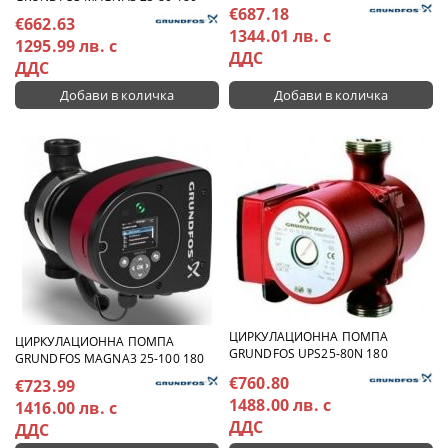
€687.18
€662.63
1344.01 лв. с
1295.99 лв. с
ДДС
ДДС
ЦИРКУЛАЦИОННА ПОМПА
ЦИРКУЛАЦИОННА ПОМПА
GRUNDFOS UPS25-80N 180
GRUNDFOS MAGNA3 25-100 180
€760.80
€723.99
1488.00 лв. с
1416.00 лв. с
ДДС
ДДС