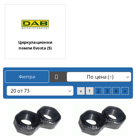
Циркулационни
помпи Evosta (5)
Филтри
«
1
2
3
4
»