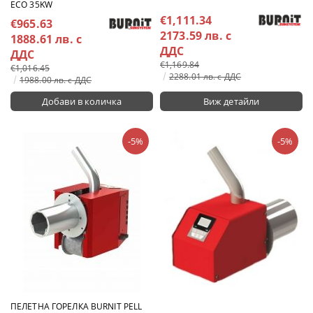
ECO 35KW
€1,111.34
€965.63
2173.59 лв. с
1888.61 лв. с
ДДС
ДДС
€1,169.84
€1,016.45
2288.01 лв. с ДДС
1988.00 лв. с ДДС
Виж детайли
-5%
-5%
ПЕЛЕТНА ГОРЕЛКА BURNIT PELL