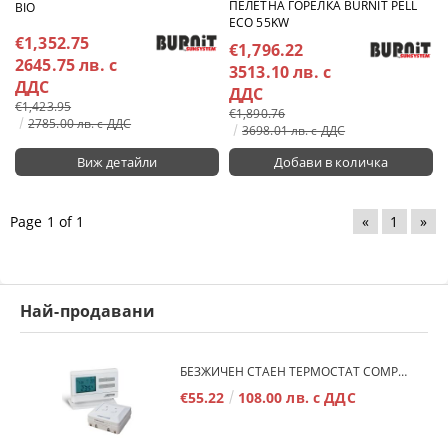
ПЕЛЕТНА ГОРЕЛКА BURNIT PELL
BIO
ECO 55KW
€1,352.75
€1,796.22
2645.75 лв. с
3513.10 лв. с
ДДС
ДДС
€1,423.95
€1,890.76
2785.00 лв. с ДДС
3698.01 лв. с ДДС
Виж детайли
Page 1 of 1
«
1
»
Най-продавани
БЕЗЖИЧЕН СТАЕН ТЕРМОСТАТ COMPUTHERM Q7RF
€55.22
108.00 лв. с ДДС