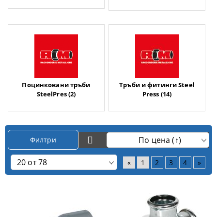
Поцинковани тръби
Тръби и фитинги Steel
SteelPres (2)
Press (14)
Филтри
«
1
2
3
4
»