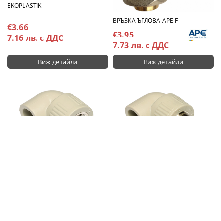
EKOPLASTIK
ВРЪЗКА ЪГЛОВА APE F
€3.66
€3.95
7.16 лв. с ДДС
7.73 лв. с ДДС
Виж детайли
Виж детайли
ППР КОЛЯНО ЖЕНСКО WAVIN
ППР КОЛЯНО МЪЖКО WAVIN
EKOPLASTIK
EKOPLASTIK
€3.96
€4.44
7.75 лв. с ДДС
8.68 лв. с ДДС
Виж детайли
Виж детайли