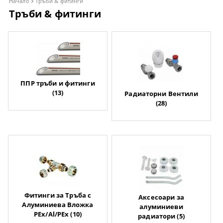
Начало
Тръби & фитинги
Тръби & фитинги
ППР тръби и фитинги
(13)
Радиаторни Вентили
(28)
Фитинги за Тръба с
Аксесоари за
Алуминиева Вложка
алуминиеви
PEx/Al/PEx (10)
радиатори (5)