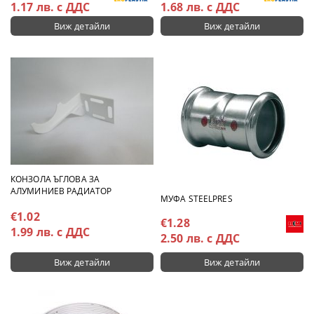
1.17 лв. с ДДС
1.68 лв. с ДДС
Виж детайли
Виж детайли
КОНЗОЛА ЪГЛОВА ЗА
АЛУМИНИЕВ РАДИАТОР
МУФА STEELPRES
€1.02
€1.28
1.99 лв. с ДДС
2.50 лв. с ДДС
Виж детайли
Виж детайли