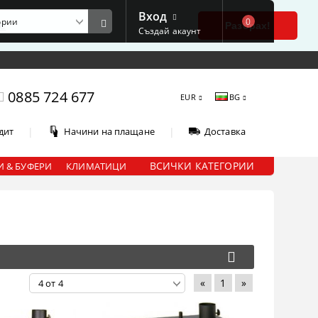
Вход
0
е
Разбрах!
Създай акаунт
0885 724 677
EUR
BG
|
|
дит
Начини на плащане
Доставка
ВСИЧКИ КАТЕГОРИИ
 & БУФЕРИ
КЛИМАТИЦИ
«
1
»