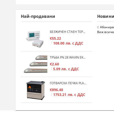
Най-продавани
Новин
Абонирай
БЕЗЖИЧЕН СТАЕН ТЕРМОСТАТ COMPUTHERM Q7RF
Виж всичк
€55.22
108.00 лв. с ДДС
ТРЪБА PN 28 WAVIN EKOPLASTIK FIBER BASALT PLUS - 3М/БР.
€2.60
5.09 лв. с ДДС
ГОТВАРСКА ПЕЧКА PLAMEN 850 GLAS 11KW
€896.40
1753.21 лв. с ДДС