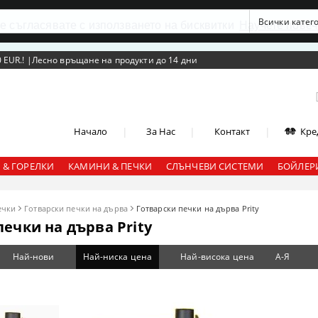
се съгласявате с използването на бисквитки
Научете повеч
 EUR.!
|
Лесно връщане на продукти до 14 дни
|
|
|
Начало
За Нас
Контакт
Кре
 & ГОРЕЛКИ
КАМИНИ & ПЕЧКИ
СЛЪНЧЕВИ СИСТЕМИ
БОЙЛЕРИ
ечки
Готварски печки на дърва
Готварски печки на дърва Prity
печки на дърва Prity
Най-нови
Най-ниска цена
Най-висока цена
А-Я