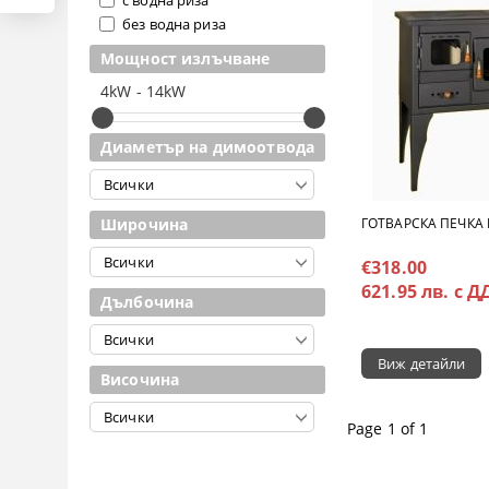
без водна риза
Мощност излъчване
4kW - 14kW
Диаметър на димоотвода
Широчина
ГОТВАРСКА ПЕЧКА 
€318.00
621.95 лв. с Д
Дълбочина
Виж детайли
Височина
Page 1 of 1