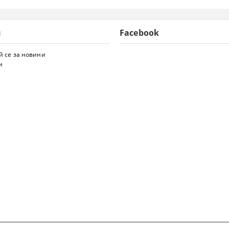
и
Facebook
 се за новини
и