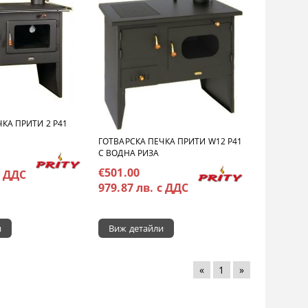
КА ПРИТИ 2 P41
ГОТВАРСКА ПЕЧКА ПРИТИ W12 P41
С ВОДНА РИЗА
€501.00
с ДДС
979.87 лв. с ДДС
и
Виж детайли
«
1
»