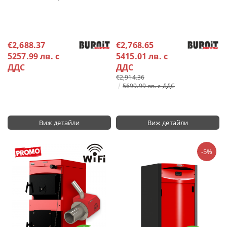
€2,688.37
€2,768.65
5257.99 лв. с
5415.01 лв. с
ДДС
ДДС
€2,914.36
5699.99 лв. с ДДС
Виж детайли
Виж детайли
-5%