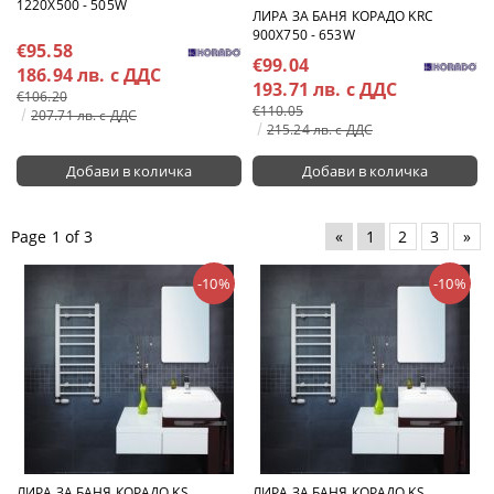
1220X500 - 505W
ЛИРА ЗА БАНЯ КОРАДО KRC
900X750 - 653W
€95.58
€99.04
186.94 лв. с ДДС
193.71 лв. с ДДС
€106.20
€110.05
207.71 лв. с ДДС
215.24 лв. с ДДС
Page 1 of 3
«
1
2
3
»
-10%
-10%
ЛИРА ЗА БАНЯ КОРАДО KS
ЛИРА ЗА БАНЯ КОРАДО KS