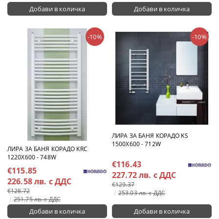
-10%
-10%
ЛИРА ЗА БАНЯ КОРАДО KS
1500X600 - 712W
ЛИРА ЗА БАНЯ КОРАДО KRC
1220X600 - 748W
€116.43
€115.85
227.72 лв. с ДДС
226.58 лв. с ДДС
€129.37
€128.72
253.03 лв. с ДДС
251.75 лв. с ДДС