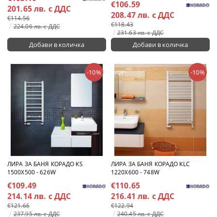
€106.59
201.65 лв. с ДДС
208.47 лв. с ДДС
€114.56
€118.43
224.06 лв. с ДДС
231.63 лв. с ДДС
-10%
-10%
ЛИРА ЗА БАНЯ КОРАДО KS
ЛИРА ЗА БАНЯ КОРАДО KLC
1500X500 - 626W
1220X600 - 748W
€109.49
€110.65
214.14 лв. с ДДС
216.41 лв. с ДДС
€121.66
€122.94
237.95 лв. с ДДС
240.45 лв. с ДДС