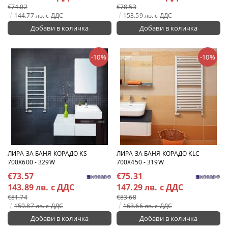
€74.02
€78.53
144.77 лв. с ДДС
153.59 лв. с ДДС
-10%
-10%
ЛИРА ЗА БАНЯ КОРАДО KS
ЛИРА ЗА БАНЯ КОРАДО KLC
700X600 - 329W
700X450 - 319W
€73.57
€75.31
143.89 лв. с ДДС
147.29 лв. с ДДС
€81.74
€83.68
159.87 лв. с ДДС
163.66 лв. с ДДС