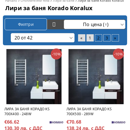
Начало
Отоплителни тела
Лири за баня
Лири за баня Korado Koralux
Лири за баня Korado Koralux
Филтри
«
1
2
3
»
-10%
-10%
ЛИРА ЗА БАНЯ КОРАДО KS
ЛИРА ЗА БАНЯ КОРАДО KS
700X400 - 248W
700X500 - 289W
€66.62
€70.68
130.30 лв. с ДДС
138.24 лв. с ДДС