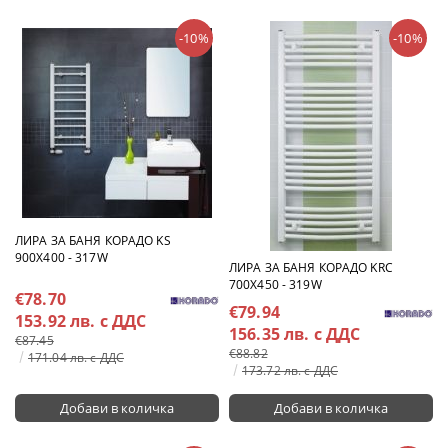
-10%
-10%
ЛИРА ЗА БАНЯ КОРАДО KS
900X400 - 317W
ЛИРА ЗА БАНЯ КОРАДО KRC
700X450 - 319W
€78.70
€79.94
153.92 лв. с ДДС
156.35 лв. с ДДС
€87.45
€88.82
171.04 лв. с ДДС
173.72 лв. с ДДС