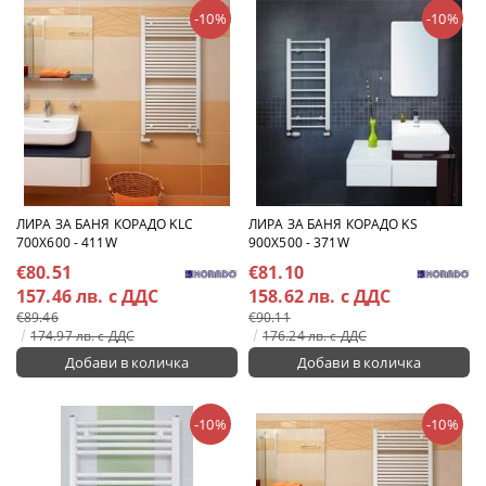
-10%
-10%
ЛИРА ЗА БАНЯ КОРАДО KLC
ЛИРА ЗА БАНЯ КОРАДО KS
700X600 - 411W
900X500 - 371W
€80.51
€81.10
157.46 лв. с ДДС
158.62 лв. с ДДС
€89.46
€90.11
174.97 лв. с ДДС
176.24 лв. с ДДС
-10%
-10%