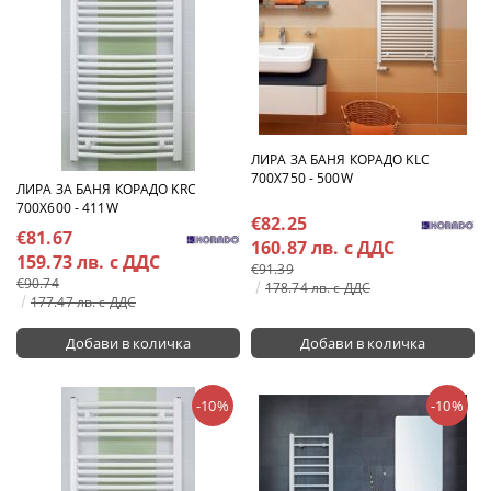
ЛИРА ЗА БАНЯ КОРАДО KLC
700X750 - 500W
ЛИРА ЗА БАНЯ КОРАДО KRC
700X600 - 411W
€82.25
€81.67
160.87 лв. с ДДС
159.73 лв. с ДДС
€91.39
€90.74
178.74 лв. с ДДС
177.47 лв. с ДДС
-10%
-10%