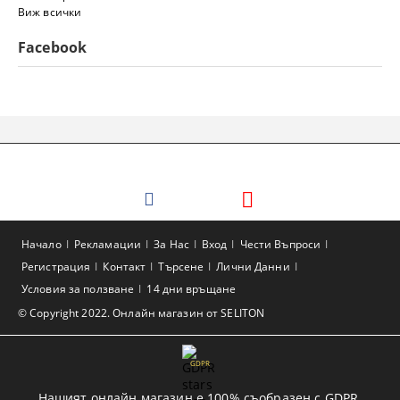
Виж всички
Facebook
Начало
Рекламации
За Нас
Вход
Чести Въпроси
Регистрация
Контакт
Търсене
Лични Данни
Условия за ползване
14 дни връщане
© Copyright 2022. Онлайн магазин от SELITON
GDPR
Нашият онлайн магазин е 100% съобразен с GDPR.