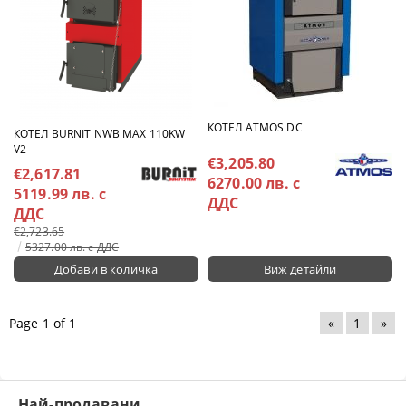
КОТЕЛ ATMOS DC
КОТЕЛ BURNIT NWB MAX 110KW
V2
€3,205.80
€2,617.81
6270.00 лв. с
5119.99 лв. с
ДДС
ДДС
€2,723.65
5327.00 лв. с ДДС
Виж детайли
Page 1 of 1
«
1
»
Най-продавани