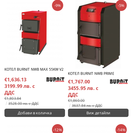
-9%
-5%
КОТЕЛ BURNIT NWB MAX 55KW V2
КОТЕЛ BURNIT NWB PRIME
€1,636.13
€1,767.00
3199.99 лв. с
3455.95 лв. с
ДДС
ДДС
€1,803.84
€1,860.00
3528.00 лв. с ДДС
3637.84 лв. с ДДС
Виж детайли
-12%
-14%