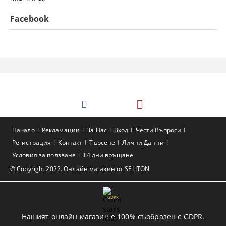
Facebook
Начало
Рекламации
За Нас
Вход
Чести Въпроси
Регистрация
Контакт
Търсене
Лични Данни
Условия за ползване
14 дни връщане
© Copyright 2022. Онлайн магазин от SELITON
GDPR
Нашият онлайн магазин е 100% съобразен с GDPR.