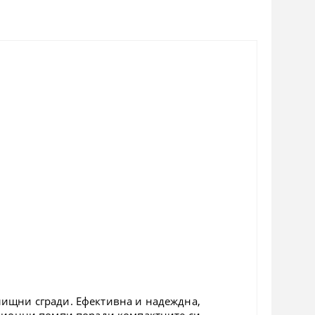
лищни сгради. Ефективна и надеждна,
ационни помпи поради компактните си