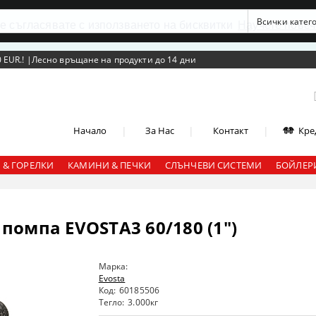
се съгласявате с използването на бисквитки
Научете повеч
 EUR.!
|
Лесно връщане на продукти до 14 дни
|
|
|
Начало
За Нас
Контакт
Кре
 & ГОРЕЛКИ
КАМИНИ & ПЕЧКИ
СЛЪНЧЕВИ СИСТЕМИ
БОЙЛЕРИ
омпа EVOSTA3 60/180 (1")
Марка:
Evosta
Код:
60185506
Тегло:
3.000
кг