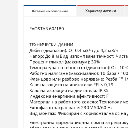
Характеристики
Детайлно описание
EVOSTA3 60/180
ТЕХНИЧЕСКИ ДАННИ
Дебит (диапазон): От 0,4 м3/ч до 4,2 м3/ч
Напор: До 8 м
Вид изпомпвана течност: Чиста
Процент гликол (максимум): 30%
Температура на течността (диапазон): От -10°
Работно налягане (максимално): 10 бара / 10
Фланцово или резбово нарязване: Резба 1" 1/
Клас на защита на двигателя: EEI ≤ 0,19
Клас на изолация на двигателя: IP X5
Индекс на енергийна ефективност: F
Материал на работното колело: Технополим
Еднофазно захранване: 230 V 50/60 Hz
Вид монтаж: Фиксиран с хоризонтална ос на 
Електронна циркулационна помпа за рецирку
оборудвана с двуцифрен дисплей с индикаци