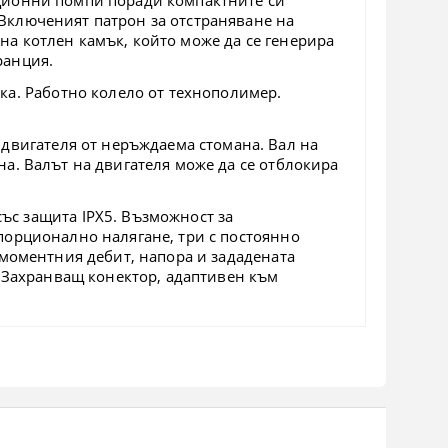
Включеният патрон за отстраняване на
а котлен камък, който може да се генерира
ранция.
тка. Работно колело от технополимер.
 двигателя от неръждаема стомана. Вал на
а. Валът на двигателя може да се отблокира
ъс защита IPX5. Възможност за
порционално налягане, три с постоянно
 моментния дебит, напора и зададената
. Захранващ конектор, адаптивен към