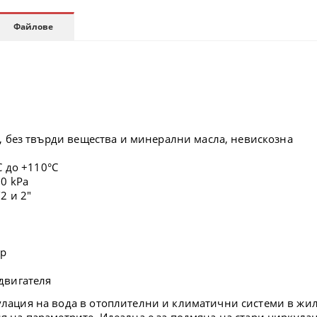
Файлове
, без твърди вещества и минерални масла, невискозна
C до +110°C
00 kPa
2 и 2"
ер
двигателя
лация на вода в отоплителни и климатични системи в жи
я на параметрите. Идеална е за подмяна на стари циркул