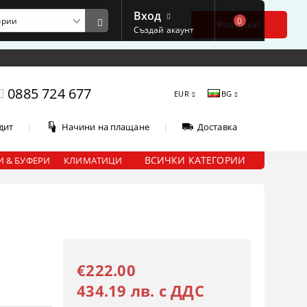
Вход
0
е
Разбрах!
Създай акаунт
0885 724 677
EUR
BG
|
|
дит
Начини на плащане
Доставка
ВСИЧКИ КАТЕГОРИИ
 & БУФЕРИ
КЛИМАТИЦИ
€222.00
434.19 лв. с ДДС