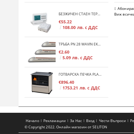
Абонирай
БЕЗЖИЧЕН СТАЕН ТЕРМОСТАТ COMPUTHERM Q7RF
Виж всичк
€55.22
108.00 лв. с ДДС
ТРЪБА PN 28 WAVIN EKOPLASTIK FIBER BASALT PLUS - 3М/БР.
€2.60
5.09 лв. с ДДС
ГОТВАРСКА ПЕЧКА PLAMEN 850 GLAS 11KW
€896.40
1753.21 лв. с ДДС
Начало
Рекламации
За Нас
Вход
Чести Въпроси
Р
© Copyright 2022. Онлайн магазин от SELITON