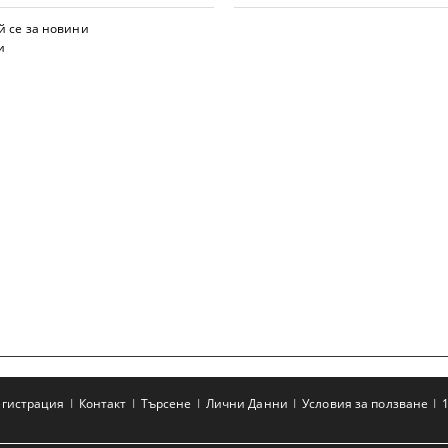
 се за новини
и
егистрация
Контакт
Търсене
Лични Данни
Условия за ползване