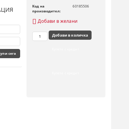
Код на
60185506
АЦИЯ
производител:
Добави в желани
Купете с кредит
Купете с кредит