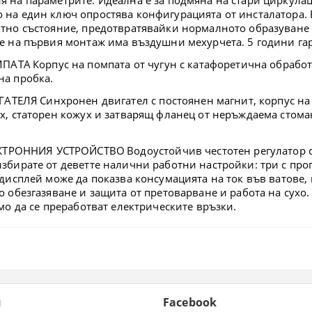
 на един ключ опростява конфигурацията от инсталатора. 
тно състояние, предотвратявайки нормалното образуване н
ме на първия монтаж има въздушни мехурчета. 5 години га
МПАТА
Корпус на помпата от чугун с катафоретична обрабо
на пробка.
ГАТЕЛЯ
Синхронен двигател с постоянен магнит, корпус на
х, статорен кожух и затварящ фланец от неръждаема стоман
КТРОННИЯ УСТРОЙСТВО
Водоустойчив честотен регулатор с
збирате от деветте налични работни настройки: три с про
 дисплей може да показва консумацията на ток във ватове,
о обезгазяване и защита от претоварване и работа на сухо
мо да се преработват електрическите връзки.
и
Facebook