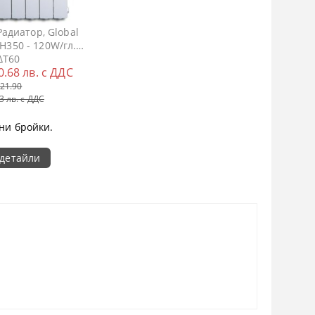
адиатор, Global
 H350 - 120W/гл.
ΔT60
0.68 лв. с ДДС
21.90
3 лв. с ДДС
ни бройки.
детайли