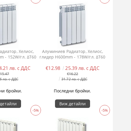
адиатор, Хелиос,
Алуминиев Радиатор, Хелиос,
m - 152W/гл. ΔT60
глидер H600mm - 178W/гл. ΔT60
4.21 лв. с ДДС
€12.98
25.39 лв. с ДДС
15.47
€16.22
6 лв. с ДДС
31.72 лв. с ДДС
ни бройки.
Последни бройки.
детайли
Виж детайли
-5%
-5%