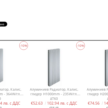
-10%
-10%
атор, Калис,
Алуминиев Радиатор, Калис,
Алуминиев Р
 - 364W/гл.
глидер H1000mm - 235W/гл.
глидер H20
0
ΔT60
4 лв. с ДДС
€52.63
102.94 лв. с ДДС
€74.56
14
49
€58.48
€