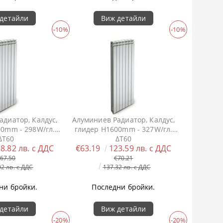
детайли
Виж детайли
-10%
-10%
адиатор, Калдус,
Алуминиев Радиатор, Калдус,
00mm - 298W/гл.
глидер H1600mm - 327W/гл.
ΔT60
ΔT60
8.82 лв. с ДДС
€63.19
123.59 лв. с ДДС
67.50
€70.21
02 лв. с ДДС
137.32 лв. с ДДС
ни бройки.
Последни бройки.
детайли
Виж детайли
-20%
-20%