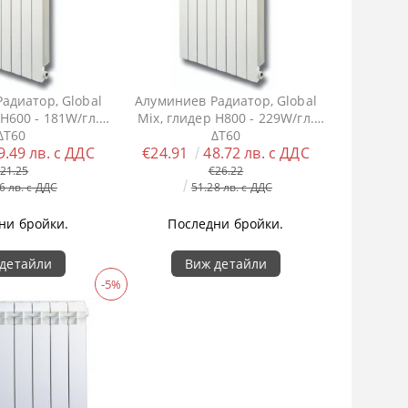
адиатор, Global
Алуминиев Радиатор, Global
 H600 - 181W/гл.
Mix, глидер H800 - 229W/гл.
ΔT60
ΔT60
9.49 лв. с ДДС
€24.91
48.72 лв. с ДДС
21.25
€26.22
6 лв. с ДДС
51.28 лв. с ДДС
ни бройки.
Последни бройки.
детайли
Виж детайли
-5%