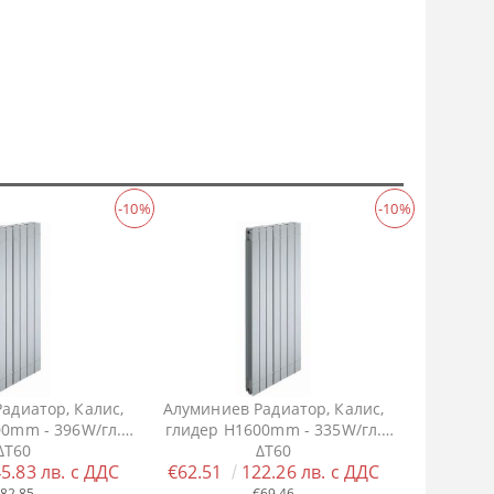
-10%
-10%
адиатор, Калис,
Алуминиев Радиатор, Калис,
00mm - 396W/гл.
глидер H1600mm - 335W/гл.
ΔT60
ΔT60
5.83 лв. с ДДС
€62.51
122.26 лв. с ДДС
82.85
€69.46