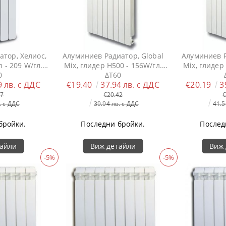
тор, Хелиос,
Алуминиев Радиатор, Global
Алуминиев Р
- 209 W/гл.
Mix, глидер H500 - 156W/гл.
Mix, глидер
0
ΔT60
9 лв. с ДДС
€19.40
37.94 лв. с ДДС
€20.19
3
87
€20.42
€
. с ДДС
39.94 лв. с ДДС
41.5
бройки.
Последни бройки.
Послед
тайли
Виж детайли
Виж 
-5%
-5%