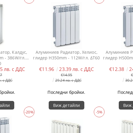
тор, Калдус,
Алуминиев Радиатор, Хелиос,
Алуминиев Р
 - 386W/гл.
глидер H350mm - 112W/гл. ΔT60
глидер H500m
0
5 лв. с ДДС
€11.96
23.39 лв. с ДДС
€12.38
2
77
€14.95
€
в. с ДДС
29.24 лв. с ДДС
30.2
бройки.
Последни бройки.
Послед
тайли
Виж детайли
Виж 
-20%
-5%