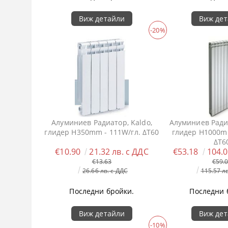
Виж детайли
Виж де
-20%
Алуминиев Радиатор, Kaldo,
Алуминиев Радиа
глидер H350mm - 111W/гл. ΔT60
глидер H1000mm
ΔT6
€10.90
21.32 лв. с ДДС
€53.18
104.0
€13.63
€59.
26.66 лв. с ДДС
115.57 л
Последни бройки.
Последни 
Виж детайли
Виж де
-10%