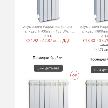
Алуминиев Радиатор, Хелиос,
Алуминиев Радиа
глидер H700mm - 188 W/гл.
глидер H800mm 
ΔT60
ΔT6
€21.92
42.87 лв. с ДДС
€18.30
35.7
€22.
44.73 лв
Последни бройки.
Последни 
Виж детайли
Виж де
-5%