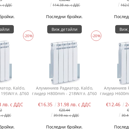
в. с ДДС
114.38 лв. с ДДС
162.
бройки.
Последни бройки.
Послед
тайли
Виж детайли
Виж 
-20%
-20%
атор, Kaldo,
Алуминиев Радиатор, Kaldo,
Алуминиев Р
195W/гл. ΔT60
глидер H800mm - 218W/гл. ΔT60
глидер H600m
3 лв. с ДДС
€16.35
31.98 лв. с ДДС
€12.46
2
02
€20.44
€
. с ДДС
39.98 лв. с ДДС
30.4
бройки.
Последни бройки.
Послед