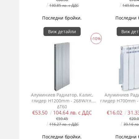
130.85 лв. с ДДС
149.60 л
Последни бройки.
Последни 
Виж детайли
Виж де
-10%
Алуминиев Радиатор, Калис,
Алуминиев Ради
глидер H1200mm - 268W/гл.
глидер H700mm - 
ΔT60
€53.50
104.64 лв. с ДДС
€16.02
31.3
€59.45
€20.
116.27 лв. с ДДС
39.16 лв
Последни бройки.
Последни 