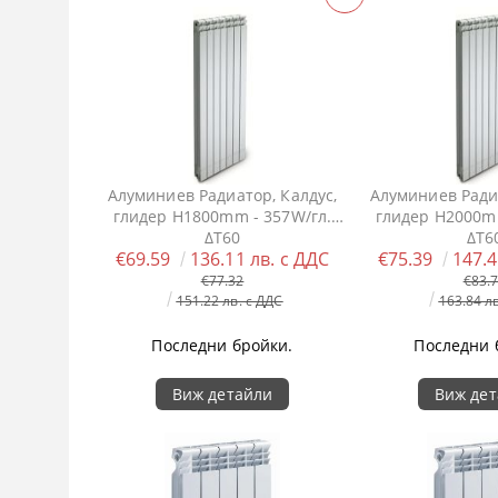
Алуминиев Радиатор, Калдус,
Алуминиев Радиа
глидер H1800mm - 357W/гл.
глидер H2000mm
ΔT60
ΔT6
€69.59
136.11 лв. с ДДС
€75.39
147.4
€77.32
€83.
151.22 лв. с ДДС
163.84 л
Последни бройки.
Последни 
Виж детайли
Виж де