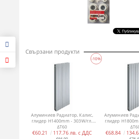
Свързани продукти
-10%
Алуминиев Радиатор, Калис,
Алуминиев Ради
глидер H1400mm - 303W/гл.
глидер H1800mm
ΔT60
ΔT6
€60.21
117.76 лв. с ДДС
€68.84
134.6
€66.90
€76.