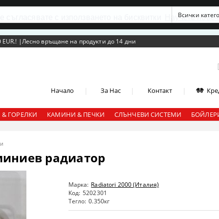
се съгласявате с използването на бисквитки
Научете повеч
 EUR.!
|
Лесно връщане на продукти до 14 дни
|
|
|
Начало
За Нас
Контакт
Кре
 & ГОРЕЛКИ
КАМИНИ & ПЕЧКИ
СЛЪНЧЕВИ СИСТЕМИ
БОЙЛЕРИ
ри
миниев радиатор
Марка:
Radiatori 2000 (Италия)
Код:
5202301
Тегло:
0.350
кг