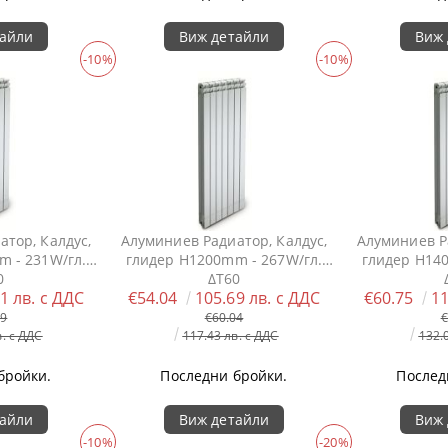
тайли
Виж детайли
Виж 
-10%
-10%
тор, Калдус,
Алуминиев Радиатор, Калдус,
Алуминиев Р
 - 231W/гл.
глидер H1200mm - 267W/гл.
глидер H14
0
ΔT60
1 лв. с ДДС
€54.04
105.69 лв. с ДДС
€60.75
11
09
€60.04
€
в. с ДДС
117.43 лв. с ДДС
132.
бройки.
Последни бройки.
Послед
тайли
Виж детайли
Виж 
-10%
-20%