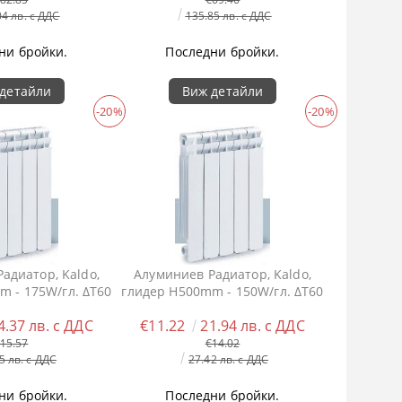
04 лв. с ДДС
135.85 лв. с ДДС
ни бройки.
Последни бройки.
детайли
Виж детайли
-20%
-20%
адиатор, Kaldo,
Алуминиев Радиатор, Kaldo,
m - 175W/гл. ΔT60
глидер H500mm - 150W/гл. ΔT60
4.37 лв. с ДДС
€11.22
21.94 лв. с ДДС
15.57
€14.02
5 лв. с ДДС
27.42 лв. с ДДС
ни бройки.
Последни бройки.