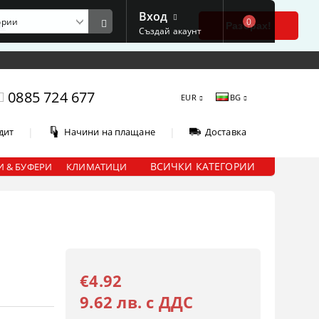
Вход
0
е
Разбрах!
Създай акаунт
0885 724 677
EUR
BG
|
|
дит
Начини на плащане
Доставка
ВСИЧКИ КАТЕГОРИИ
 & БУФЕРИ
КЛИМАТИЦИ
€4.92
9.62 лв. с ДДС