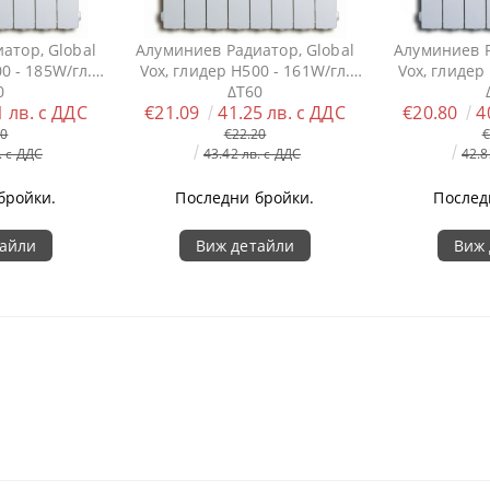
атор, Global
Алуминиев Радиатор, Global
Алуминиев Р
0 - 185W/гл.
Vox, глидер H500 - 161W/гл.
Vox, глидер
0
ΔT60
1 лв. с ДДС
€21.09
41.25 лв. с ДДС
€20.80
4
10
€22.20
€
. с ДДС
43.42 лв. с ДДС
42.8
бройки.
Последни бройки.
Послед
тайли
Виж детайли
Виж 