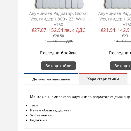
Алуминиев Радиатор, Global
Алуминиев Ради
Vox, глидер H800 - 231W/гл.
Vox, глидер H60
ΔT60
ΔT6
€27.07
52.94 лв. с ДДС
€21.94
42.9
€28.50
€23.
55.74 лв. с ДДС
45.18 лв
Последни бройки.
Последни 
Виж детайли
Виж де
Характеристики
Детайлно описание
Монтажен комплект за алуминиев радиатор съдържащ:
Тапи
Ръчен обезвъздушител
Уплътнения
Редукции