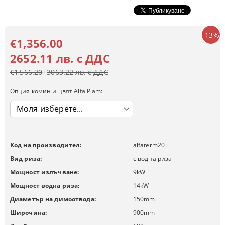
-13%
€1,356.00
2652.11 лв. с ДДС
€1,566.20
3063.22 лв. с ДДС
Опция комин и цвят Alfa Plam:
Код на производител:
alfaterm20
Вид риза:
с водна риза
Мощност излъчване:
9
kW
Мощност водна риза:
14
kW
Диаметър на димоотвода:
150
mm
Широчина:
900
mm