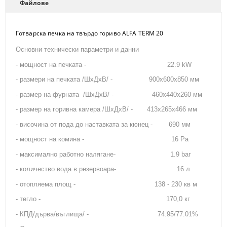
Файлове
Готварска печка на твърдо гориво ALFA TERM 20
Основни технически параметри и данни
- мощност на печката - 22.9 kW
- размери на печката /ШхДхВ/ - 900х600х850 мм
- размер на фурната /ШхДхВ/ - 460х440х260 мм
- размер на горивна камера /ШхДхВ/ - 413х265х466 мм
- височина от пода до наставката за кюнец - 690 мм
- мощност на комина - 16 Ра
- максимално работно налягане- 1.9 bar
- количество вода в резервоара- 16 л
- отопляема площ - 138 - 230 кв м
- тегло - 170,0 кг
- КПД/дърва/въглища/ - 74.95/77.01%