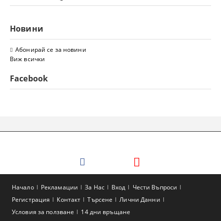
Новини
Абонирай се за новини
Виж всички
Facebook
Начало
Рекламации
За Нас
Вход
Чести Въпроси
Регистрация
Контакт
Търсене
Лични Данни
Условия за ползване
14 дни връщане