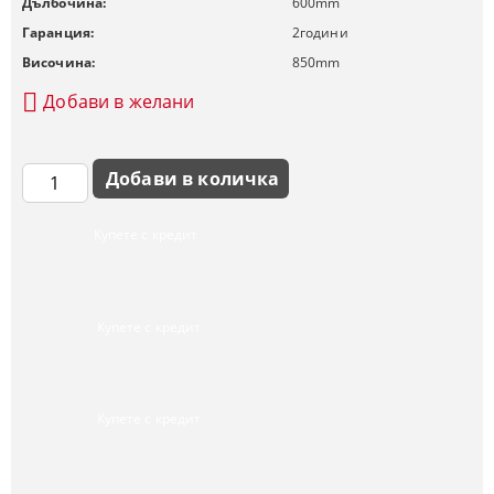
Дълбочина:
600
mm
Гаранция:
2
години
Височина:
850
mm
Добави в желани
Купете с кредит
Купете с кредит
Купете с кредит