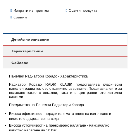
Изпрати на приятел
Оцени продукта
Сравни
Детайлно описание
Характеристики
Файлове
Панелни Радиатори Корадо - Характеристика
Радиатор Корадо RADIK KLASIK представлява класически
панелен радиатор със странично свързване. Предназначен е за
ползване както в локални, така и в централни отоплителни
системи.
Предимства на Панелни Радиатори Корадо
Висока
ефективност
поради голямата площ на излъчване и
н
иското съдържание на вода
Висока
устойчивост
на прекомерно налягане - максимално
работно налягане до 10 bar