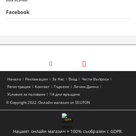
Виж всички
Facebook
Начало
Рекламации
За Нас
Вход
Чести Въпроси
Регистрация
Контакт
Търсене
Лични Данни
Условия за ползване
14 дни връщане
© Copyright 2022. Онлайн магазин от SELITON
GDPR
Нашият онлайн магазин е 100% съобразен с GDPR.