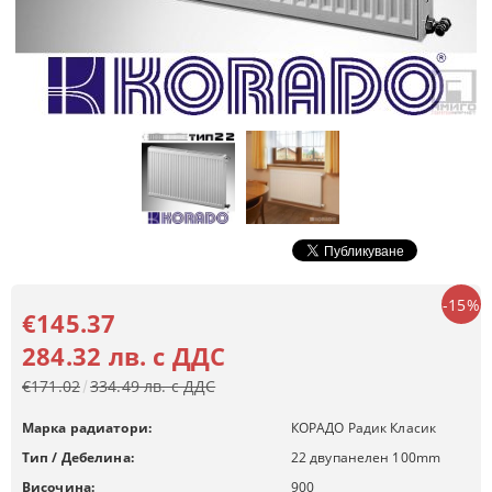
-15%
€145.37
284.32 лв. с ДДС
€171.02
334.49 лв. с ДДС
Марка радиатори:
КОРАДО Радик Класик
Тип / Дебелина:
22 двупанелен 100mm
Височина:
900