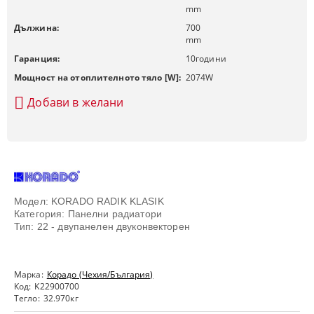
mm
Дължина:
700
mm
Гаранция:
10
години
Мощност на отоплителното тяло [W]:
2074
W
Добави в желани
Модел: KORADO RADIK KLASIK
Категория: Панелни радиатори
Тип: 22 - двупанелен двуконвекторен
Марка:
Корадо (Чехия/България)
Код:
K22900700
Тегло:
32.970
кг