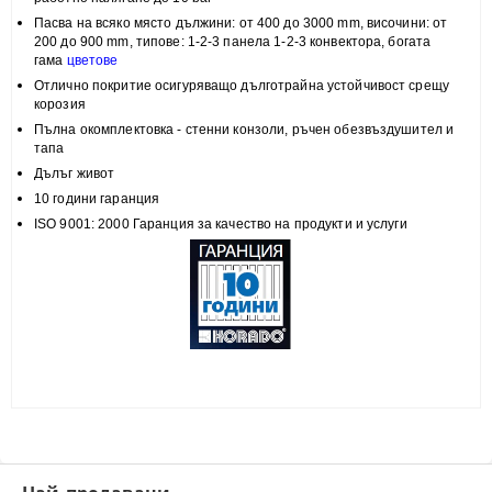
Пасва на всяко място
дължини: от 400 до 3000 mm, височини:
от
200 до 900 mm, типове:
1-2-3 панела 1-2-3 конвектора, богата
гама
цветове
Отлично покритие
осигуряващо дълготрайна устойчивост срещу
корозия
Пълна
окомплектовка
- стенни конзоли, ръчен обезвъздушител и
тапа
Дълъг живот
10 години гаранция
ISO 9001: 2000 Гаранция за качество на продукти и услуги