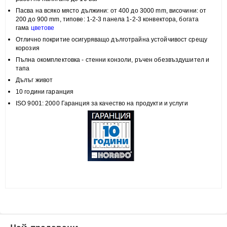
Пасва на всяко място
дължини: от 400 до 3000 mm, височини:
от
200 до 900 mm, типове:
1-2-3 панела 1-2-3 конвектора, богата
гама
цветове
Отлично покритие
осигуряващо дълготрайна устойчивост срещу
корозия
Пълна
окомплектовка
- стенни конзоли, ръчен обезвъздушител и
тапа
Дълъг живот
10 години гаранция
ISO 9001: 2000 Гаранция за качество на продукти и услуги