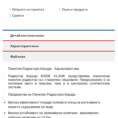
Изпрати на приятел
Оцени продукта
Сравни
Детайлно описание
Характеристики
Файлове
Панелни Радиатори Корадо - Характеристика
Радиатор Корадо RADIK KLASIK представлява класически
панелен радиатор със странично свързване. Предназначен е за
ползване както в локални, така и в централни отоплителни
системи.
Предимства на Панелни Радиатори Корадо
Висока
ефективност
поради голямата площ на излъчване и
н
иското съдържание на вода
Висока
устойчивост
на прекомерно налягане - максимално
работно налягане до 10 bar