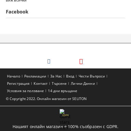
Виж всички
Facebook
Начало
Рекламации
За Нас
Вход
Чести Въпроси
Регистрация
Контакт
Търсене
Лични Данни
Условия за ползване
14 дни връщане
© Copyright 2022. Онлайн магазин от SELITON
GDPR
Нашият онлайн магазин е 100% съобразен с GDPR.