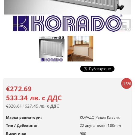
-15%
€272.69
533.34 лв. с ДДС
€320.81
627.45 лв. с ДДС
Марка радиатори:
КОРАДО Радик Класик
Тип / Дебелина:
22 двупанелен 100mm
Височина:
900