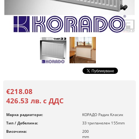
€218.08
426.53 лв. с ДДС
Марка радиатори:
КОРАДО Радик Класик
Тип / Дебелина:
33 трипанелен 155mm
Височина:
200
mm