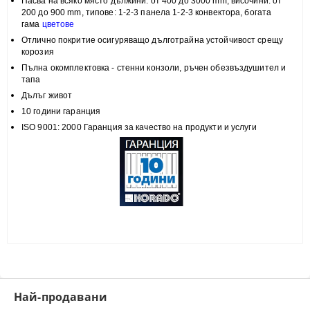
Пасва на всяко място
дължини: от 400 до 3000 mm, височини:
от
200 до 900 mm, типове:
1-2-3 панела 1-2-3 конвектора, богата
гама
цветове
Отлично покритие
осигуряващо дълготрайна устойчивост срещу
корозия
Пълна
окомплектовка
- стенни конзоли, ръчен обезвъздушител и
тапа
Дълъг живот
10 години гаранция
ISO 9001: 2000 Гаранция за качество на продукти и услуги
Най-продавани