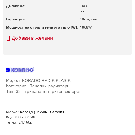
Дължина:
1600
mm
Гаранция:
10
години
Мощност на отоплителното тяло [W]:
1868
W
Добави в желани
Модел: KORADO RADIK KLASIK
Категория: Панелни радиатори
Тип: 33 - трипанелен триконвекторен
Марка:
Корадо (Чехия/България)
Код:
K332001600
Тегло:
24.160
кг