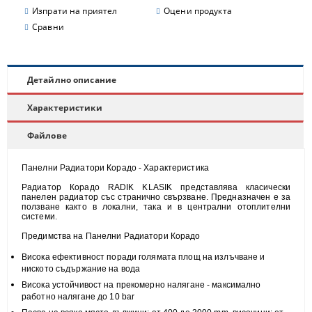
Изпрати на приятел
Оцени продукта
Сравни
Детайлно описание
Характеристики
Файлове
Панелни Радиатори Корадо - Характеристика
Радиатор Корадо RADIK KLASIK представлява класически
панелен радиатор със странично свързване. Предназначен е за
ползване както в локални, така и в централни отоплителни
системи.
Предимства на Панелни Радиатори Корадо
Висока
ефективност
поради голямата площ на излъчване и
н
иското съдържание на вода
Висока
устойчивост
на прекомерно налягане - максимално
работно налягане до 10 bar