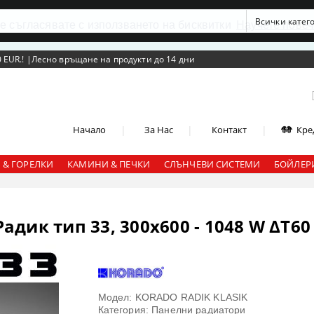
се съгласявате с използването на бисквитки
Научете повеч
 EUR.!
|
Лесно връщане на продукти до 14 дни
|
|
|
Начало
За Нас
Контакт
Кре
 & ГОРЕЛКИ
КАМИНИ & ПЕЧКИ
СЛЪНЧЕВИ СИСТЕМИ
БОЙЛЕРИ
дик тип 33, 300x600 - 1048 W ΔT60
Модел: KORADO RADIK KLASIK
Категория: Панелни радиатори