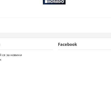
и
Facebook
 се за новини
и