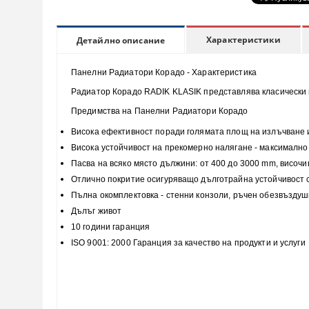
Характеристики
Детайлно описание
Панелни Радиатори Корадо - Характеристика
Радиатор Корадо RADIK KLASIK представлява класически п
Предимства на Панелни Радиатори Корадо
Висока
ефективност
поради голямата площ на излъчване 
Висока
устойчивост
на прекомерно налягане - максимално 
Пасва на всяко място
дължини: от 400 до 3000 mm, височи
Отлично покритие
осигуряващо дълготрайна устойчивост
Пълна
окомплектовка
- стенни конзоли, ръчен обезвъздуш
Дълъг живот
10 години гаранция
ISO 9001: 2000 Гаранция за качество на продукти и услуги