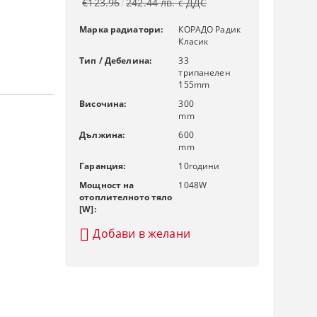
€123.96
242.44 лв. с ДДС
Марка радиатори:
КОРАДО Радик
Класик
Тип / Дебелина:
33
трипанелен
155mm
Височина:
300
mm
Дължина:
600
mm
Гаранция:
10
години
Мощност на
1048
W
отоплителното тяло
[W]:
Добави в желани