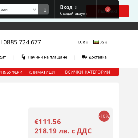
Вход
0
е
Разбрах!
Създай акаунт
0885 724 677
EUR
BG
|
|
дит
Начини на плащане
Доставка
ВСИЧКИ КАТЕГОРИИ
 & БУФЕРИ
КЛИМАТИЦИ
-10%
€111.56
218.19 лв. с ДДС