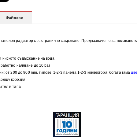
Файлове
анелен радиатор със странично свързване. Предназначен е за ползване ка
и н
иското съдържание на вода
работно налягане до 10 bar
ни:
от 200 до 900 mm, типове:
1-2-3 панела 1-2-3 конвектора, богата гама
цв
 срещу корозия
ител и тапа