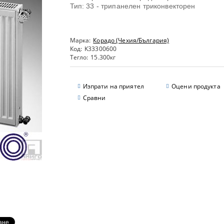
Тип: 33 - трипанелен триконвекторен
Марка:
Корадо (Чехия/България)
Код:
K33300600
Тегло:
15.300
кг
Изпрати на приятел
Оцени продукта
Сравни