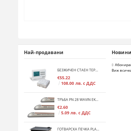
Най-продавани
Новин
Абонирай
БЕЗЖИЧЕН СТАЕН ТЕРМОСТАТ COMPUTHERM Q7RF
Виж всичк
€55.22
108.00 лв. с ДДС
ТРЪБА PN 28 WAVIN EKOPLASTIK FIBER BASALT PLUS - 3М/БР.
€2.60
5.09 лв. с ДДС
ГОТВАРСКА ПЕЧКА PLAMEN 850 GLAS 11KW