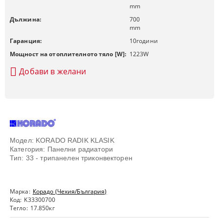
mm
Дължина:
700
mm
Гаранция:
10
години
Мощност на отоплителното тяло [W]:
1223
W
Добави в желани
Модел: KORADO RADIK KLASIK
Категория: Панелни радиатори
Тип: 33 - трипанелен триконвекторен
Марка:
Корадо (Чехия/България)
Код:
K33300700
Тегло:
17.850
кг