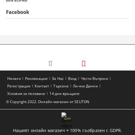
Виж всички
Facebook
Начало
Рекламации
За Нас
Вход
Чести Въпроси
Регистрация
Контакт
Търсене
Лични Данни
Условия за ползване
14 дни връщане
© Copyright 2022. Онлайн магазин от SELITON
GDPR
Нашият онлайн магазин е 100% съобразен с GDPR.