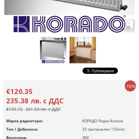
-10%
€120.35
235.38 лв. с ДДС
€133.72
261.53 лв. с ДДС
Марка радиатори:
КОРАДО Радик Класик
Тип / Дебелина:
33 трипанелен 155mm
Височина:
300