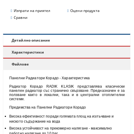
Изпрати на приятел
Оцени продукта
Сравни
Детайлно описание
Характеристики
Файлове
Панелни Радиатори Корадо - Характеристика
Радиатор Корадо RADIK KLASIK представлява класически
панелен радиатор със странично свързване. Предназначен е за
ползване както в локални, така и в централни отоплителни
системи.
Предимства на Панелни Радиатори Корадо
Висока
ефективност
поради голямата площ на излъчване и
н
иското съдържание на вода
Висока
устойчивост
на прекомерно налягане - максимално
работно налягане до 10 bar