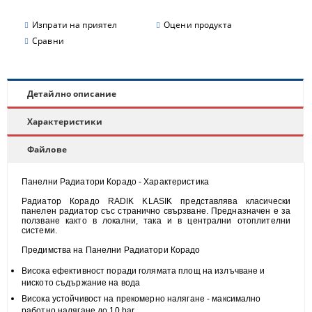
Изпрати на приятел
Оцени продукта
Сравни
Детайлно описание
Характеристики
Файлове
Панелни Радиатори Корадо - Характеристика
Радиатор Корадо RADIK KLASIK представлява класически
панелен радиатор със странично свързване. Предназначен е за
ползване както в локални, така и в централни отоплителни
системи.
Предимства на Панелни Радиатори Корадо
Висока
ефективност
поради голямата площ на излъчване и
н
иското съдържание на вода
Висока
устойчивост
на прекомерно налягане - максимално
работно налягане до 10 bar