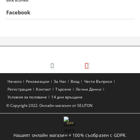
Виж всички
Facebook
Начало
Рекламации
За Нас
Вход
Чести Въпроси
Регистрация
Контакт
Търсене
Лични Данни
Условия за ползване
14 дни връщане
© Copyright 2022. Онлайн магазин от SELITON
GDPR
Нашият онлайн магазин е 100% съобразен с GDPR.