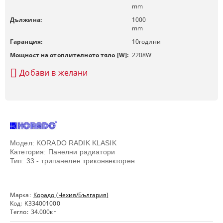
mm
Дължина:
1000
mm
Гаранция:
10
години
Мощност на отоплителното тяло [W]:
2208
W
Добави в желани
Модел: KORADO RADIK KLASIK
Категория: Панелни радиатори
Тип: 33 - трипанелен триконвекторен
Марка:
Корадо (Чехия/България)
Код:
K334001000
Тегло:
34.000
кг