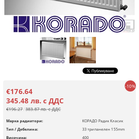
-10%
€176.64
345.48 лв. с ДДС
€196.27
383.87 лв. с ДДС
Марка радиатори:
КОРАДО Радик Класик
Тип / Дебелина:
33 трипанелен 155mm
Височина:
400