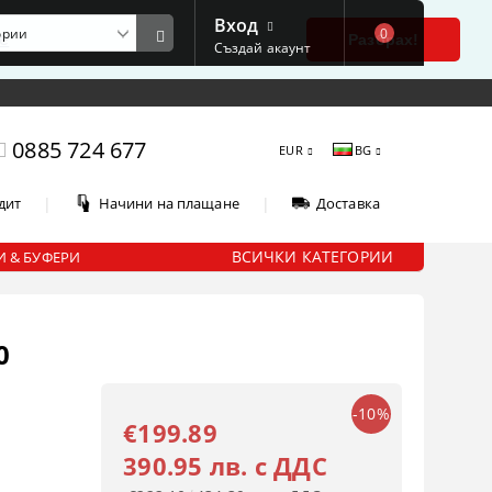
Вход
0
е
Разбрах!
Създай акаунт
0885 724 677
EUR
BG
|
|
дит
Начини на плащане
Доставка
ВСИЧКИ КАТЕГОРИИ
 & БУФЕРИ
0
-10%
€199.89
390.95 лв. с ДДС