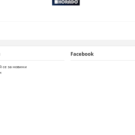
и
Facebook
 се за новини
и