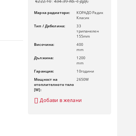
€222.10
434.39 лв. с ДДС
Марка радиатори:
КОРАДО Радик
Класик
Тип / Дебелина:
33
трипанелен
155mm
Височина:
400
mm
Дължина:
1200
mm
Гаранция:
10
години
Мощност на
2650
W
отоплителното тяло
[W]:
Добави в желани