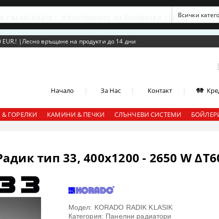
се съгласявате с използването на бисквитки
Научете повеч
 EUR.!
|
Лесно връщане на продукти до 14 дни
|
|
|
Начало
За Нас
Контакт
Кре
 & ГОРЕЛКИ
КАМИНИ & ПЕЧКИ
СЛЪНЧЕВИ СИСТЕМИ
БОЙЛЕРИ
дик тип 33, 400x1200 - 2650 W ΔT6
Модел: KORADO RADIK KLASIK
Категория: Панелни радиатори