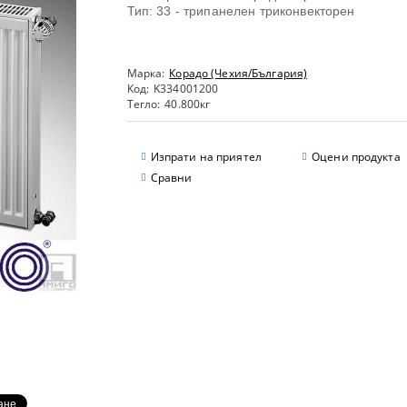
Тип: 33 - трипанелен триконвекторен
Марка:
Корадо (Чехия/България)
Код:
K334001200
Тегло:
40.800
кг
Изпрати на приятел
Оцени продукта
Сравни