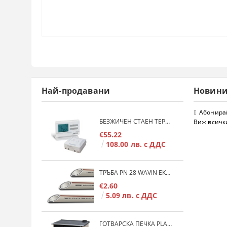
Най-продавани
Новин
Абонирай
БЕЗЖИЧЕН СТАЕН ТЕРМОСТАТ COMPUTHERM Q7RF
Виж всичк
€55.22
108.00 лв. с ДДС
ТРЪБА PN 28 WAVIN EKOPLASTIK FIBER BASALT PLUS - 3М/БР.
€2.60
5.09 лв. с ДДС
ГОТВАРСКА ПЕЧКА PLAMEN 850 GLAS 11KW