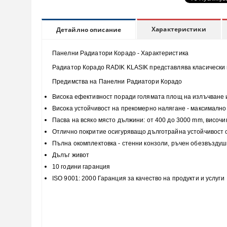
Характеристики
Детайлно описание
Панелни Радиатори Корадо - Характеристика
Радиатор Корадо RADIK KLASIK представлява класически п
Предимства на Панелни Радиатори Корадо
Висока
ефективност
поради голямата площ на излъчване 
Висока
устойчивост
на прекомерно налягане - максимално 
Пасва на всяко място
дължини: от 400 до 3000 mm, височи
Отлично покритие
осигуряващо дълготрайна устойчивост
Пълна
окомплектовка
- стенни конзоли, ръчен обезвъздуш
Дълъг живот
10 години гаранция
ISO 9001: 2000 Гаранция за качество на продукти и услуги