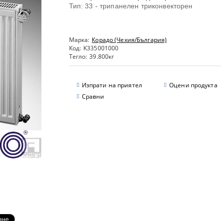
Тип: 33 - трипанелен триконвекторен
Марка:
Корадо (Чехия/България)
Код:
K335001000
Тегло:
39.800
кг
Изпрати на приятел
Оцени продукта
Сравни