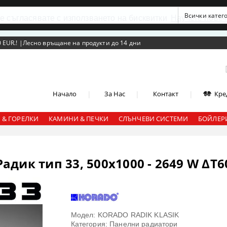
се съгласявате с използването на бисквитки
Научете повеч
 EUR.!
|
Лесно връщане на продукти до 14 дни
|
|
|
Начало
За Нас
Контакт
Кре
 & ГОРЕЛКИ
КАМИНИ & ПЕЧКИ
СЛЪНЧЕВИ СИСТЕМИ
БОЙЛЕРИ
дик тип 33, 500x1000 - 2649 W ΔT6
Модел: KORADO RADIK KLASIK
Категория: Панелни радиатори