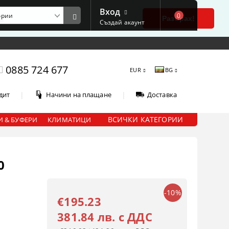
Вход
0
е
Разбрах!
Създай акаунт
0885 724 677
EUR
BG
|
|
дит
Начини на плащане
Доставка
ВСИЧКИ КАТЕГОРИИ
 & БУФЕРИ
КЛИМАТИЦИ
0
-10%
€195.23
381.84 лв. с ДДС