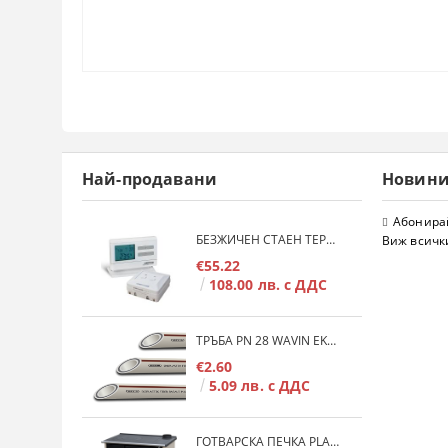
Най-продавани
Новин
Абонирай
БЕЗЖИЧЕН СТАЕН ТЕРМОСТАТ COMPUTHERM Q7RF
Виж всичк
€55.22
108.00 лв. с ДДС
ТРЪБА PN 28 WAVIN EKOPLASTIK FIBER BASALT PLUS - 3М/БР.
€2.60
5.09 лв. с ДДС
ГОТВАРСКА ПЕЧКА PLAMEN 850 GLAS 11KW