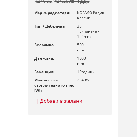
€216.92
424.26 лв. с ДДС
Марка радиатори:
КОРАДО Радик
Класик
Тип / Дебелина:
33
трипанелен
155mm
Височина:
500
mm
Дължина:
1000
mm
Гаранция:
10
години
Мощност на
2649
W
отоплителното тяло
[W]:
Добави в желани