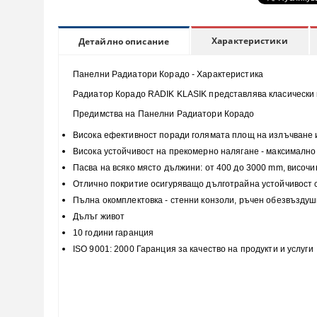
Характеристики
Детайлно описание
Панелни Радиатори Корадо - Характеристика
Радиатор Корадо RADIK KLASIK представлява класически п
Предимства на Панелни Радиатори Корадо
Висока
ефективност
поради голямата площ на излъчване 
Висока
устойчивост
на прекомерно налягане - максимално 
Пасва на всяко място
дължини: от 400 до 3000 mm, височи
Отлично покритие
осигуряващо дълготрайна устойчивост
Пълна
окомплектовка
- стенни конзоли, ръчен обезвъздуш
Дълъг живот
10 години гаранция
ISO 9001: 2000 Гаранция за качество на продукти и услуги