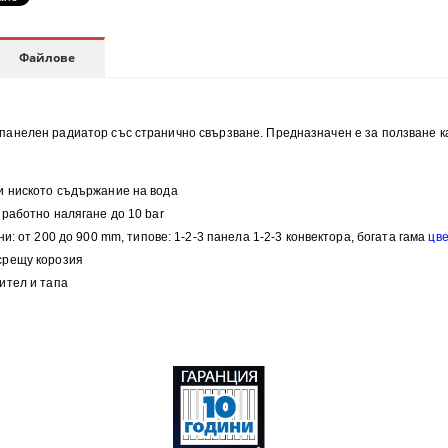
Файлове
анелен радиатор със странично свързване. Предназначен е за ползване ка
и н
иското съдържание на вода
работно налягане до 10 bar
ни:
от 200 до 900 mm, типове:
1-2-3 панела 1-2-3 конвектора, богата гама
цв
 срещу корозия
ител и тапа