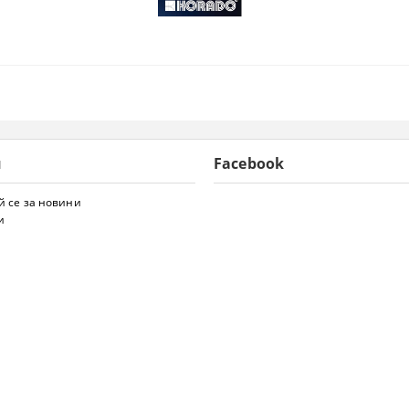
и
Facebook
 се за новини
и