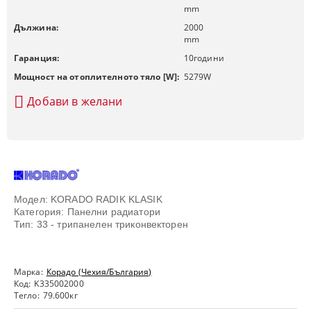
mm
Дължина:
2000
mm
Гаранция:
10
години
Мощност на отоплителното тяло [W]:
5279
W
Добави в желани
Модел: KORADO RADIK KLASIK
Категория: Панелни радиатори
Тип: 33 - трипанелен триконвекторен
Марка:
Корадо (Чехия/България)
Код:
K335002000
Тегло:
79.600
кг