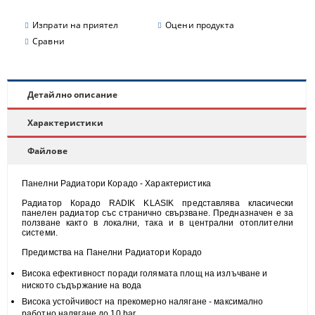
Изпрати на приятел
Оцени продукта
Сравни
Детайлно описание
Характеристики
Файлове
Панелни Радиатори Корадо - Характеристика
Радиатор Корадо RADIK KLASIK представлява класически
панелен радиатор със странично свързване. Предназначен е за
ползване както в локални, така и в централни отоплителни
системи.
Предимства на Панелни Радиатори Корадо
Висока
ефективност
поради голямата площ на излъчване и
н
иското съдържание на вода
Висока
устойчивост
на прекомерно налягане - максимално
работно налягане до 10 bar