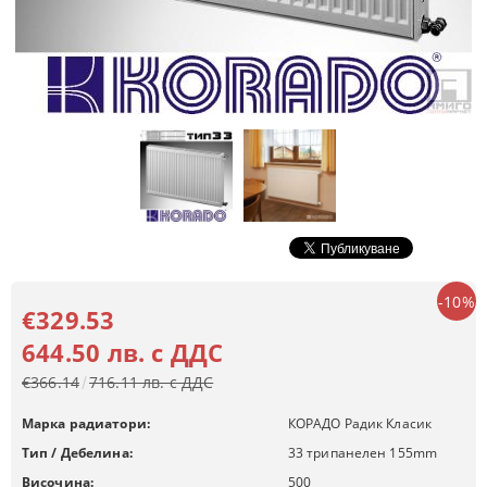
-10%
€329.53
644.50 лв. с ДДС
€366.14
716.11 лв. с ДДС
Марка радиатори:
КОРАДО Радик Класик
Тип / Дебелина:
33 трипанелен 155mm
Височина:
500