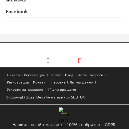
Виж всички
Facebook
Начало
Рекламации
За Нас
Вход
Чести Въпроси
Регистрация
Контакт
Търсене
Лични Данни
Условия за ползване
14 дни връщане
© Copyright 2022. Онлайн магазин от SELITON
GDPR
Нашият онлайн магазин е 100% съобразен с GDPR.