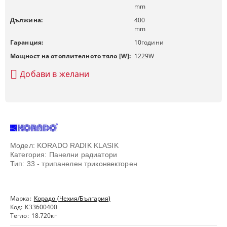
mm
Дължина:
400
mm
Гаранция:
10
години
Мощност на отоплителното тяло [W]:
1229
W
Добави в желани
Модел: KORADO RADIK KLASIK
Категория: Панелни радиатори
Тип: 33 - трипанелен триконвекторен
Марка:
Корадо (Чехия/България)
Код:
K33600400
Тегло:
18.720
кг