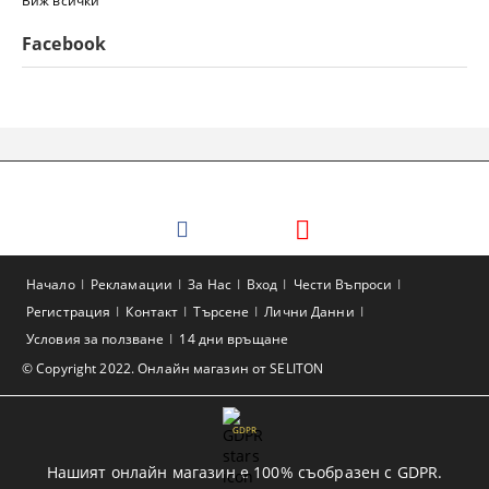
Виж всички
Facebook
Начало
Рекламации
За Нас
Вход
Чести Въпроси
Регистрация
Контакт
Търсене
Лични Данни
Условия за ползване
14 дни връщане
© Copyright 2022. Онлайн магазин от SELITON
GDPR
Нашият онлайн магазин е 100% съобразен с GDPR.