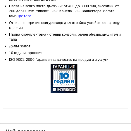
Пасва на всяко място
дължини: от 400 до 3000 mm, височини:
от
200 до 900 mm, типове:
1-2-3 панела 1-2-3 конвектора, богата
гама
цветове
Отлично покритие
осигуряващо дълготрайна устойчивост срещу
корозия
Пълна
окомплектовка
- стенни конзоли, ръчен обезвъздушител и
тапа
Дълъг живот
10 години гаранция
ISO 9001: 2000 Гаранция за качество на продукти и услуги