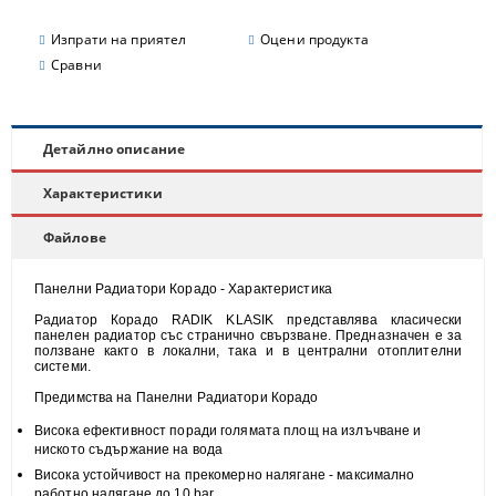
Изпрати на приятел
Оцени продукта
Сравни
Детайлно описание
Характеристики
Файлове
Панелни Радиатори Корадо - Характеристика
Радиатор Корадо RADIK KLASIK представлява класически
панелен радиатор със странично свързване. Предназначен е за
ползване както в локални, така и в централни отоплителни
системи.
Предимства на Панелни Радиатори Корадо
Висока
ефективност
поради голямата площ на излъчване и
н
иското съдържание на вода
Висока
устойчивост
на прекомерно налягане - максимално
работно налягане до 10 bar