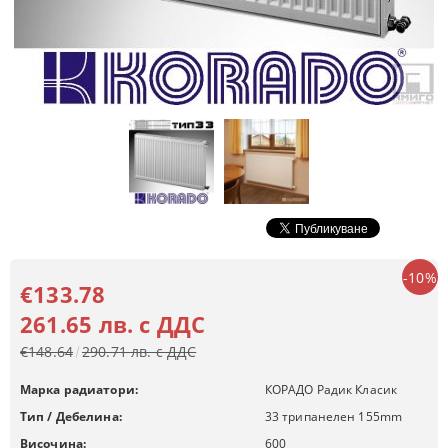
-10%
€133.78
261.65 лв. с ДДС
€148.64
290.71 лв. с ДДС
Марка радиатори:
КОРАДО Радик Класик
Тип / Дебелина:
33 трипанелен 155mm
Височина:
600