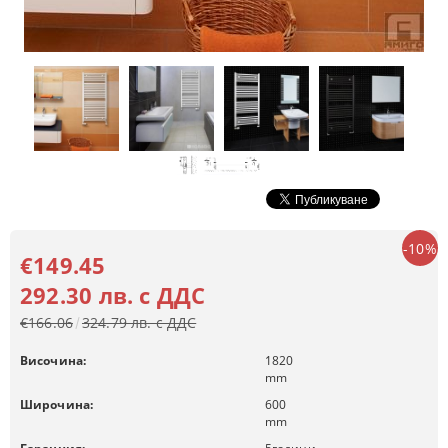
-10%
€149.45
292.30 лв. с ДДС
€166.06
324.79 лв. с ДДС
Височина:
1820
mm
Широчина:
600
mm