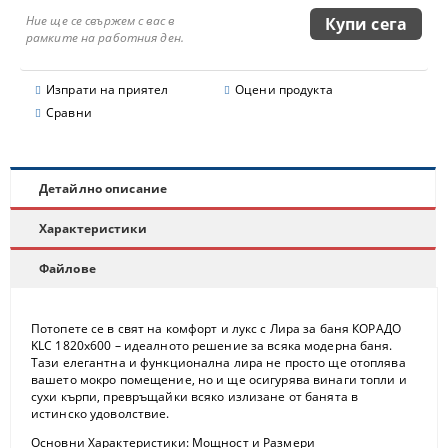
Ние ще се свържем с вас в
рамките на работния ден.
Изпрати на приятел
Оцени продукта
Сравни
Детайлно описание
Характеристики
Файлове
Потопете се в свят на комфорт и лукс с
Лира за баня КОРАДО
KLC 1820x600
– идеалното решение за всяка модерна баня.
Тази елегантна и функционална лира не просто ще отоплява
вашето мокро помещение, но и ще осигурява винаги топли и
сухи кърпи, превръщайки всяко излизане от банята в
истинско удоволствие.
Основни Характеристики: Мощност и Размери