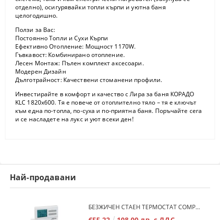
отделно), осигурявайки топли кърпи и уютна баня
целогодишно.
Ползи за Вас:
Постоянно Топли и Сухи Кърпи
Ефективно Отопление:
Мощност 1170W.
Гъвкавост:
Комбинирано отопление.
Лесен Монтаж:
Пълен комплект аксесоари.
Модерен Дизайн
Дълготрайност:
Качествени стоманени профили.
Инвестирайте в комфорт и качество с
Лира за баня КОРАДО
KLC 1820x600
. Тя е повече от отоплително тяло – тя е ключът
към една по-топла, по-суха и по-приятна баня. Поръчайте сега
и се насладете на лукс и уют всеки ден!
Най-продавани
БЕЗЖИЧЕН СТАЕН ТЕРМОСТАТ COMPUTHERM Q7RF
€55.22
108.00 лв. с ДДС