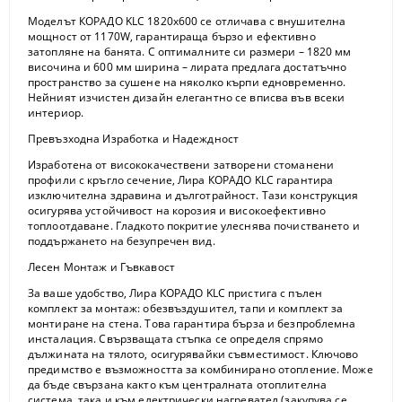
Моделът
КОРАДО KLC 1820x600
се отличава с внушителна
мощност от 1170W
, гарантираща бързо и ефективно
затопляне на банята. С оптималните си размери –
1820 мм
височина и 600 мм ширина
– лирата предлага достатъчно
пространство за сушене на няколко кърпи едновременно.
Нейният изчистен дизайн елегантно се вписва във всеки
интериор.
Превъзходна Изработка и Надеждност
Изработена от висококачествени
затворени стоманени
профили с кръгло сечение
, Лира КОРАДО KLC гарантира
изключителна здравина и дълготрайност. Тази конструкция
осигурява устойчивост на корозия и
високоефективно
топлоотдаване
. Гладкото покритие улеснява почистването и
поддържането на безупречен вид.
Лесен Монтаж и Гъвкавост
За ваше удобство, Лира КОРАДО KLC пристига с
пълен
комплект за монтаж
: обезвъздушител, тапи и комплект за
монтиране на стена. Това гарантира бърза и безпроблемна
инсталация. Свързващата стъпка се определя спрямо
дължината на тялото, осигурявайки съвместимост. Ключово
предимство е възможността за
комбинирано отопление
. Може
да бъде свързана както към централната отоплителна
система, така и към електрически нагревател (закупува се