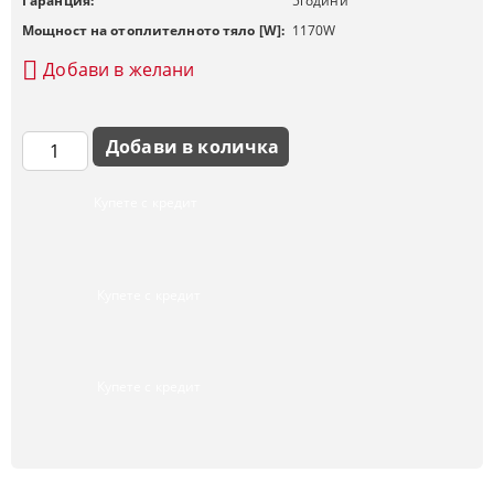
Гаранция:
5
години
Мощност на отоплителното тяло [W]:
1170
W
Добави в желани
Купете с кредит
Купете с кредит
Купете с кредит