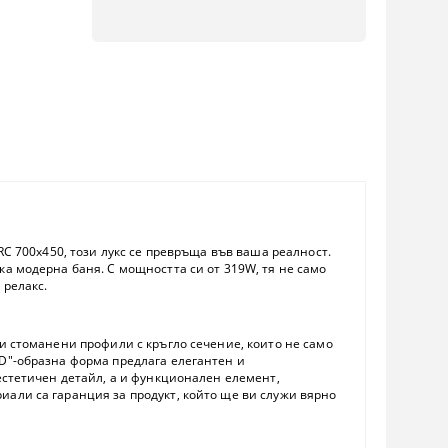
RC 700x450
, този лукс се превръща във ваша реалност.
ка модерна баня. С
мощността си от 319W
, тя не само
 релакс.
и стоманени профили с кръгло сечение
, които не само
"D"-образна форма предлага елегантен и
естетичен детайл, а и функционален елемент,
али са гаранция за продукт, който ще ви служи вярно