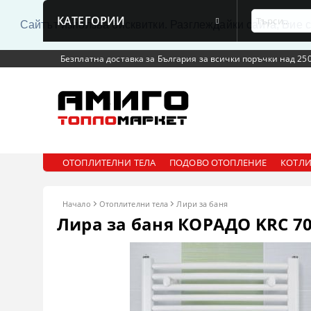
КАТЕГОРИИ
Сайтът използва бисквитки. Разглеждайки сайта, Вие 
Безплатна доставка за България за всички поръчки над 250
ОТОПЛИТЕЛНИ ТЕЛА
ПОДОВО ОТОПЛЕНИЕ
КОТЛИ
Начало
Отоплителни тела
Лири за баня
Лира за баня КОРАДО KRC 70