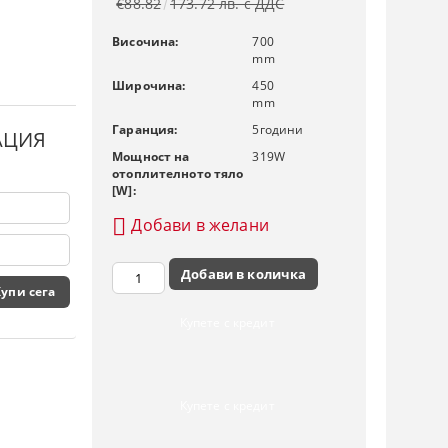
€88.82
173.72 лв. с ДДС
Височина:
700
mm
Широчина:
450
mm
Гаранция:
5
години
АЦИЯ
Мощност на
319
W
отоплителното тяло
[W]:
Добави в желани
Купете с кредит
Купете с кредит