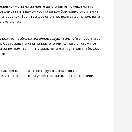
 Независимо дали желаете да стоплите помещението
предимства е
възможността за комбинирано отопление
.
нагревател. Тази гъвкавост ви позволява да използвате
о отопление.
те всичко необходимо:
обезвъздушител
, който гарантира
а
. Свързващата стъпка към отоплителната система се
 за потребителя, инсталацията е интуитивна и бърза,
ари.
е символ на елегантност, функционалност и
ете топлина, стил и удобство във вашето ежедневие.