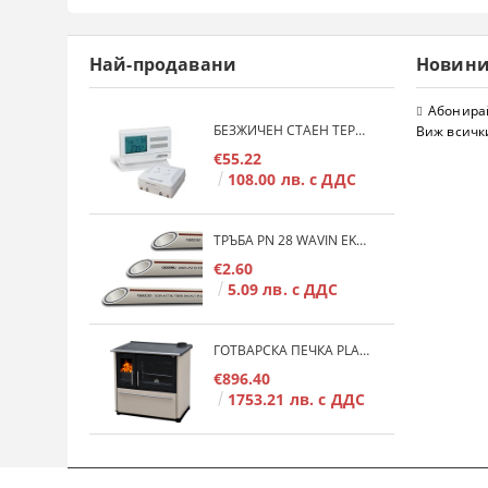
Най-продавани
Новин
Абонирай
БЕЗЖИЧЕН СТАЕН ТЕРМОСТАТ COMPUTHERM Q7RF
Виж всичк
€55.22
108.00 лв. с ДДС
ТРЪБА PN 28 WAVIN EKOPLASTIK FIBER BASALT PLUS - 3М/БР.
€2.60
5.09 лв. с ДДС
ГОТВАРСКА ПЕЧКА PLAMEN 850 GLAS 11KW
€896.40
1753.21 лв. с ДДС