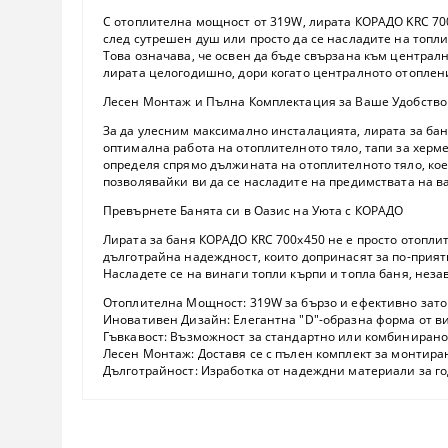
С
отоплителна мощност от 319W
, лирата КОРАДО KRC 7
след сутрешен душ или просто да се насладите на топли
Това означава, че освен да бъде свързана към централн
лирата целогодишно, дори когато централното отоплени
Лесен Монтаж и Пълна Комплектация за Ваше Удобство
За да улесним максимално инсталацията, лирата за бан
оптимална работа на отоплителното тяло,
тапи
за херме
определя спрямо дължината на отоплителното тяло, кое
позволявайки ви да се насладите на предимствата на в
Превърнете Банята си в Оазис на Уюта с КОРАДО
Лирата за баня КОРАДО KRC 700x450 не е просто отопли
дълготрайна надеждност, които допринасят за по-прият
Насладете се на винаги топли кърпи и топла баня, неза
Отоплителна Мощност:
319W за бързо и ефективно зато
Иновативен Дизайн:
Елегантна "D"-образна форма от
в
Гъвкавост:
Възможност за стандартно или
комбинирано
Лесен Монтаж:
Доставя се с
пълен комплект за монтира
Дълготрайност:
Изработка от надеждни материали за го