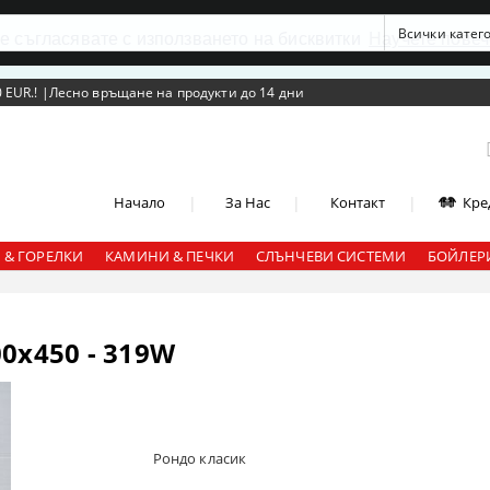
се съгласявате с използването на бисквитки
Научете повеч
 EUR.!
|
Лесно връщане на продукти до 14 дни
|
|
|
Начало
За Нас
Контакт
Кре
 & ГОРЕЛКИ
КАМИНИ & ПЕЧКИ
СЛЪНЧЕВИ СИСТЕМИ
БОЙЛЕРИ
0x450 - 319W
Рондо класик