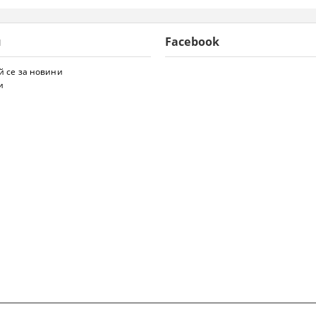
и
Facebook
 се за новини
и