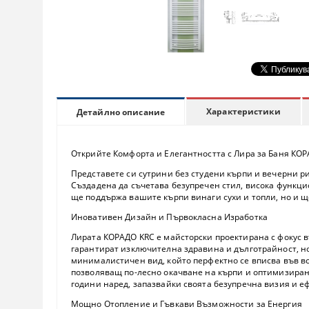
Характеристики
Детайлно описание
Открийте Комфорта и Елегантността с Лира за Баня КОР
Представете си сутрини без студени кърпи и вечерни ри
Създадена да съчетава безупречен стил, висока функци
ще поддържа вашите кърпи винаги сухи и топли, но и щ
Иновативен Дизайн и Първокласна Изработка
Лирата КОРАДО KRC е майсторски проектирана с фокус в
гарантират изключителна здравина и дълготрайност, но
минималистичен вид, който перфектно се вписва във вс
позволяващ по-лесно окачване на кърпи и оптимизиране
години наред, запазвайки своята безупречна визия и е
Мощно Отопление и Гъвкави Възможности за Енергия