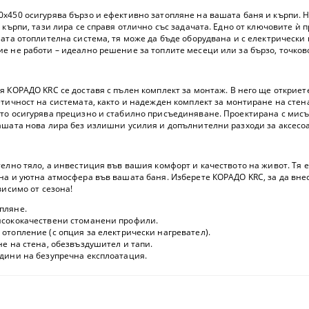
00x450 осигурява бързо и ефективно затопляне на вашата баня и кърпи.
 кърпи, тази лира се справя отлично със задачата. Едно от ключовите ѝ 
ата отоплителна система, тя може да бъде оборудвана и с електрически 
е не работи – идеално решение за топлите месеци или за бързо, точков
я КОРАДО KRC се доставя с
пълен комплект за монтаж
. В него ще открие
тичност на системата, както и
надежден комплект за монтиране на стен
то осигурява прецизно и стабилно присъединяване. Проектирана с мисъл
ашата нова лира без излишни усилия и допълнителни разходи за аксесо
телно тяло, а инвестиция във вашия комфорт и качеството на живот. Тя 
на и уютна атмосфера във вашата баня. Изберете КОРАДО KRC, за да внес
висимо от сезона!
пляне.
исококачествени стоманени профили
.
 отопление
(с опция за електрически нагревател).
не
на стена, обезвъздушител и тапи.
дини на безупречна експлоатация.