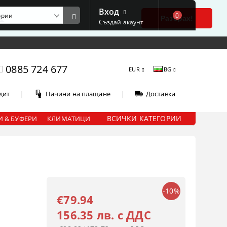
Вход
0
е
Разбрах!
Създай акаунт
0885 724 677
EUR
BG
|
|
дит
Начини на плащане
Доставка
ВСИЧКИ КАТЕГОРИИ
 & БУФЕРИ
КЛИМАТИЦИ
-10%
€79.94
156.35 лв. с ДДС