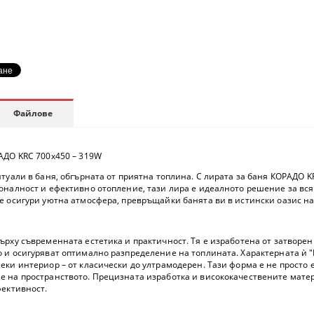
Файлове
АДО KRC 700x450 – 319W
туали в баня, обгърната от приятна топлина. С
лирата за баня КОРАДО K
оналност и ефективно отопление, тази лира е идеалното решение за вся
е осигури уютна атмосфера, превръщайки банята ви в истински оазис на
ърху съвременната естетика и практичност. Тя е изработена от
затворен
 и осигуряват оптимално разпределение на топлината. Характерната ѝ 
еки интериор – от класически до ултрамодерен. Тази форма е не просто 
 на пространството. Прецизната изработка и висококачествените матери
фективност.