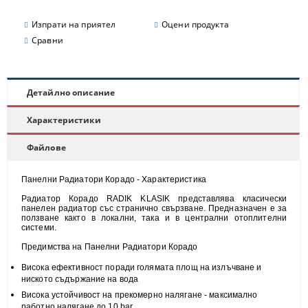
Изпрати на приятел
Оцени продукта
Сравни
Детайлно описание
Характеристики
Файлове
Панелни Радиатори Корадо - Характеристика
Радиатор Корадо RADIK KLASIK представлява класически
панелен радиатор със странично свързване. Предназначен е за
ползване както в локални, така и в централни отоплителни
системи.
Предимства на Панелни Радиатори Корадо
Висока
ефективност
поради голямата площ на излъчване и
н
иското съдържание на вода
Висока
устойчивост
на прекомерно налягане - максимално
работно налягане до 10 bar