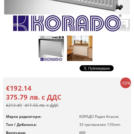
-10%
€192.14
375.79 лв. с ДДС
€213.49
417.55 лв. с ДДС
Марка радиатори:
КОРАДО Радик Класик
Тип / Дебелина:
33 трипанелен 155mm
Височина:
600