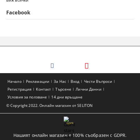
Виж всички
Facebook
Начало
Рекламации
За Нас
Вход
Чести Въпроси
Регистрация
Контакт
Търсене
Лични Данни
Условия за ползване
14 дни връщане
© Copyright 2022. Онлайн магазин от SELITON
GDPR
Нашият онлайн магазин е 100% съобразен с GDPR.