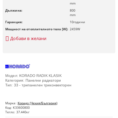
mm
Дължина:
800
mm
Гаранция:
10
години
Мощност на отоплителното тяло [W]:
2459
W
Добави в желани
Модел: KORADO RADIK KLASIK
Категория: Панелни радиатори
Тип: 33 - трипанелен триконвекторен
Марка:
Корадо (Чехия/България)
Код:
K33600800
Тегло:
37.440
кг