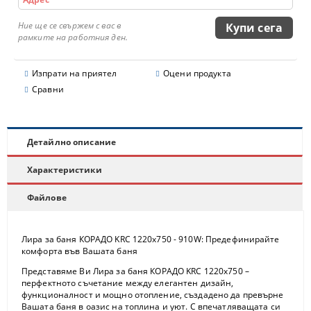
Ние ще се свържем с вас в
рамките на работния ден.
Изпрати на приятел
Оцени продукта
Сравни
Детайлно описание
Характеристики
Файлове
Лира за баня КОРАДО KRC 1220x750 - 910W: Предефинирайте
комфорта във Вашата баня
Представяме Ви
Лира за баня КОРАДО KRC 1220x750
–
перфектното съчетание между елегантен дизайн,
функционалност и мощно отопление, създадено да превърне
Вашата баня в оазис на топлина и уют. С впечатляващата си