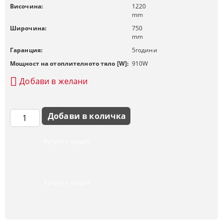
Височина:
1220
mm
Широчина:
750
mm
Гаранция:
5
години
Мощност на отоплителното тяло [W]:
910
W
Добави в желани
Купете с кредит
Купете с кредит