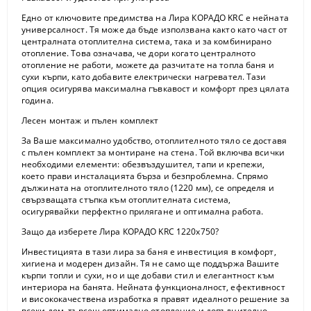
Едно от ключовите предимства на Лира КОРАДО KRC е нейната
универсалност
. Тя може да бъде използвана както като част от
централната отоплителна система, така и за
комбинирано
отопление
. Това означава, че дори когато централното
отопление не работи, можете да разчитате на топла баня и
сухи кърпи, като добавите електрически нагревател. Тази
опция осигурява максимална гъвкавост и комфорт през цялата
година.
Лесен монтаж и пълен комплект
За Ваше максимално удобство, отоплителното тяло се доставя
с
пълен комплект за монтиране на стена
. Той включва всички
необходими елементи:
обезвъздушител, тапи и крепежи
,
което прави инсталацията бърза и безпроблемна. Спрямо
дължината на отоплителното тяло (1220 мм), се определя и
свързващата стъпка към отоплителната система,
осигурявайки перфектно прилягане и оптимална работа.
Защо да изберете Лира КОРАДО KRC 1220x750?
Инвестицията в тази лира за баня е инвестиция в комфорт,
хигиена и модерен дизайн. Тя не само ще поддържа Вашите
кърпи топли и сухи, но и ще добави стил и елегантност към
интериора на банята. Нейната функционалност, ефективност
и висококачествена изработка я правят идеалното решение за
всеки дом, търсещ оптимално отопление и допълнително