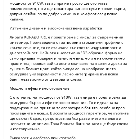
мощност от
910
W
, тази лира не просто ще отоплява
помещението, но и ще гарантира винаги сухи и топли кърпи,
допринасяйки за по-добра хигиена и комфорт след всяко
къпане.
Изтънчен дизайн и висококачествена изработка
Лирата КОРАДО KRC е проектирана с мисъл за съвременния
интериор. Произведена от
затворени стоманени профили с
кръгло сечение
, тя се отличава със своята издръжливост и
дълготрайност. Нейната
иновативна "D"-образна форма
не
само придава модерен и изчистен вид, но и е изключително
практична, позволявайки лесно окачване на кърпи и дрехи за
сушене. Белият цвят, който виждаме на изображението,
осигурява универсалност и лесно интегриране във всяка
баня, независимо от цветовата схема.
Мощно и ефективно отопление
С отоплителна мощност от
910
W
, тази лира е проектирана да
осигурява бързо и ефективно отопление. Тя е идеална за
поддържане на приятна температура в банята, особено през
по-хладните месеци. Високата мощност гарантира, че кърпите
ще съхнат бързо, предотвратявайки развитието на влага и
неприятни миризми. Така Вашата баня винаги ще бъде свежа
и гостоприемна.
Гъвкавост и удобство при употреба