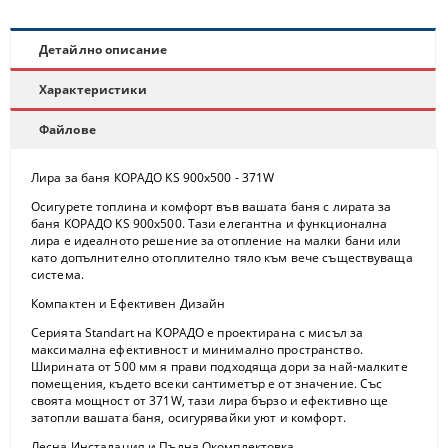
Детайлно описание
Характеристики
Файлове
Лира за баня КОРАДО KS 900x500 - 371W
Осигурете топлина и комфорт във вашата баня с лирата за
баня
КОРАДО KS 900x500
. Тази елегантна и функционална
лира е идеалното решение за отопление на малки бани или
като допълнително отоплително тяло към вече съществуваща
система.
Компактен и Ефективен Дизайн
Серията Standart на КОРАДО е проектирана с мисъл за
максимална ефективност и минимално пространство.
Ширината от 500 мм
я прави подходяща дори за най-малките
помещения, където всеки сантиметър е от значение. Със
своята мощност от
371
W
, тази лира бързо и ефективно ще
затопли вашата баня, осигурявайки уют и комфорт.
Лесна Инсталация и Пълна Окомплектовка