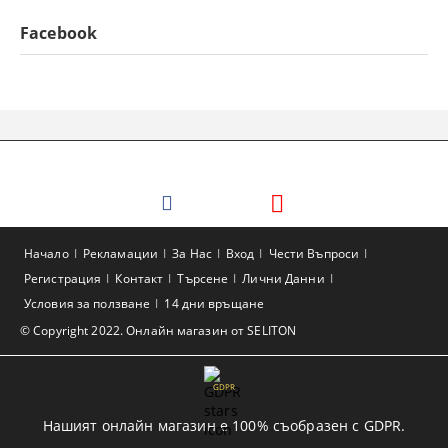
Facebook
Начало
Рекламации
За Нас
Вход
Чести Въпроси
Регистрация
Контакт
Търсене
Лични Данни
Условия за ползване
14 дни връщане
© Copyright 2022. Онлайн магазин от SELITON
GDPR
Нашият онлайн магазин е 100% съобразен с GDPR.