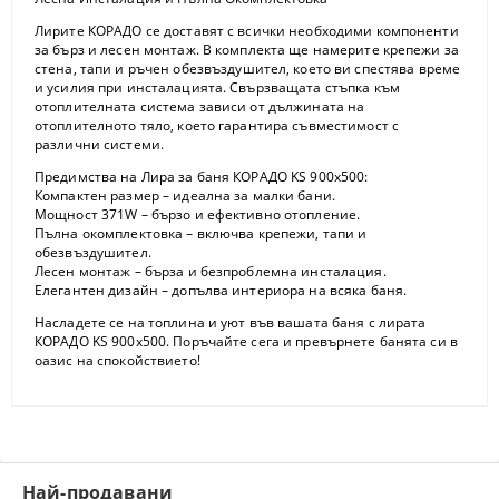
Лирите КОРАДО се доставят с всички необходими компоненти
за бърз и лесен монтаж. В комплекта ще намерите
крепежи за
стена
,
тапи
и
ръчен обезвъздушител
, което ви спестява време
и усилия при инсталацията. Свързващата стъпка към
отоплителната система зависи от дължината на
отоплителното тяло, което гарантира съвместимост с
различни системи.
Предимства на Лира за баня КОРАДО KS 900x500:
Компактен размер
– идеална за малки бани.
Мощност 371W
– бързо и ефективно отопление.
Пълна окомплектовка
– включва крепежи, тапи и
обезвъздушител.
Лесен монтаж
– бърза и безпроблемна инсталация.
Елегантен дизайн
– допълва интериора на всяка баня.
Насладете се на топлина и уют във вашата баня с лирата
КОРАДО KS 900x500. Поръчайте сега и превърнете банята си в
оазис на спокойствието!
Най-продавани