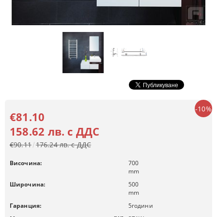
-10%
€81.10
158.62 лв. с ДДС
€90.11
176.24 лв. с ДДС
Височина:
700
mm
Широчина:
500
mm
Гаранция:
5
години