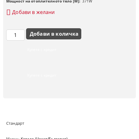
Мощност на отоплителното тяло [W]:
371
W
Добави в желани
Купете с кредит
Купете с кредит
Стандарт
Марка:
Корадо (Чехия/България)