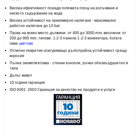
Висока
ефективност
поради голямата площ на излъчване и
н
иското съдържание на вода
Висока
устойчивост
на прекомерно налягане - максимално
работно налягане до 10 bar
Пасва на всяко място
дължини: от 400 до 3000 mm, височини:
от
200 до 900 mm, типове:
1-2-3 панела 1-2-3 конвектора, богата
гама
цветове
Отлично покритие
осигуряващо дълготрайна устойчивост срещу
корозия
Пълна
окомплектовка
- стенни конзоли, ръчен обезвъздушител и
тапа
Дълъг живот
10 години гаранция
ISO 9001: 2000 Гаранция за качество на продукти и услуги