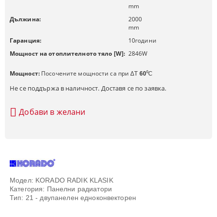
mm
Дължина:
2000
mm
Гаранция:
10
години
Мощност на отоплителното тяло [W]:
2846
W
Мощност:
Посочените мощности са при
ΔT
60
⁰C
Не се поддържа в наличност. Доставя се по заявка.
Добави в желани
Модел: KORADO RADIK KLASIK
Категория: Панелни радиатори
Тип: 21 - двупанелен едноконвекторен