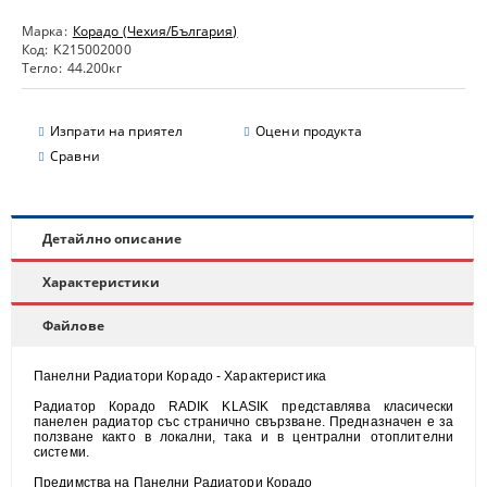
Марка:
Корадо (Чехия/България)
Код:
K215002000
Тегло:
44.200
кг
Изпрати на приятел
Оцени продукта
Сравни
Детайлно описание
Характеристики
Файлове
Панелни Радиатори Корадо - Характеристика
Радиатор Корадо RADIK KLASIK представлява класически
панелен радиатор със странично свързване. Предназначен е за
ползване както в локални, така и в централни отоплителни
системи.
Предимства на Панелни Радиатори Корадо