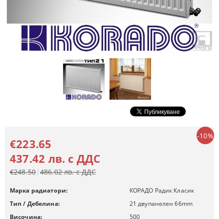
-10%
€223.65
437.42 лв. с ДДС
€248.50
486.02 лв. с ДДС
Марка радиатори:
КОРАДО Радик Класик
Тип / Дебелина:
21 двупанелен 66mm
Височина:
500