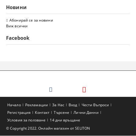
Новини
Абонирай се за новини
Виж всички
Facebook
Начало
Рекламации
За Нас
Вход
Чести Въпроси
Регистрация
Контакт
Търсене
Лични Данни
Условия за ползване
14 дни връщане
© Copyright 2022. Онлайн магазин от SELITON