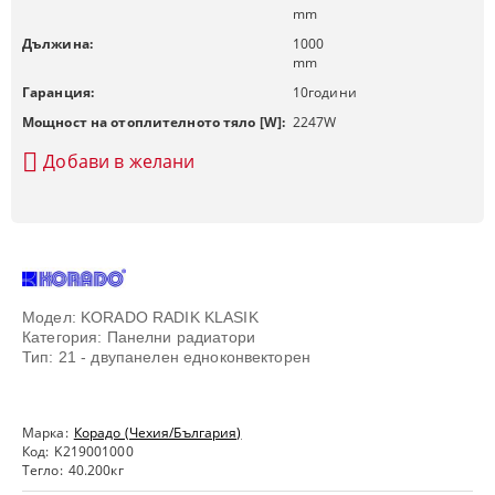
mm
Дължина:
1000
mm
Гаранция:
10
години
Мощност на отоплителното тяло [W]:
2247
W
Добави в желани
Модел: KORADO RADIK KLASIK
Категория: Панелни радиатори
Тип: 21 - двупанелен едноконвекторен
Марка:
Корадо (Чехия/България)
Код:
K219001000
Тегло:
40.200
кг