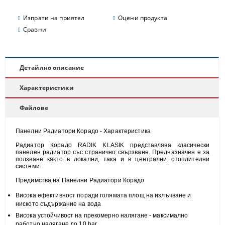
Изпрати на приятел
Оцени продукта
Сравни
Детайлно описание
Характеристики
Файлове
Панелни Радиатори Корадо - Характеристика
Радиатор Корадо RADIK KLASIK представлява класически
панелен радиатор със странично свързване. Предназначен е за
ползване както в локални, така и в централни отоплителни
системи.
Предимства на Панелни Радиатори Корадо
Висока
ефективност
поради голямата площ на излъчване и
н
иското съдържание на вода
Висока
устойчивост
на прекомерно налягане - максимално
работно налягане до 10 bar