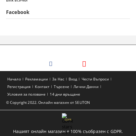
Виж всички
Facebook
Начало
Рекламации
За Нас
Вход
Чести Въпроси
Регистрация
Контакт
Търсене
Лични Данни
Условия за ползване
14 дни връщане
© Copyright 2022. Онлайн магазин от SELITON
GDPR
Нашият онлайн магазин е 100% съобразен с GDPR.