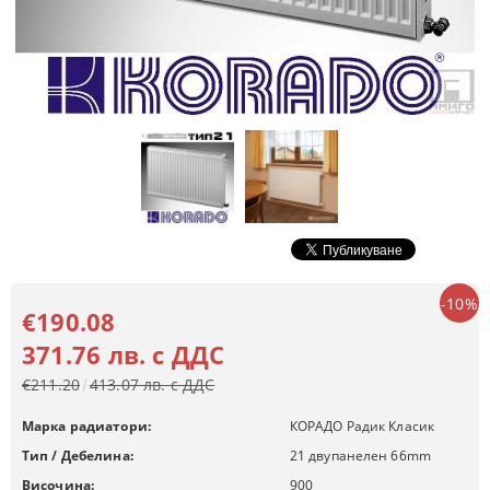
-10%
€190.08
371.76 лв. с ДДС
€211.20
413.07 лв. с ДДС
Марка радиатори:
КОРАДО Радик Класик
Тип / Дебелина:
21 двупанелен 66mm
Височина:
900