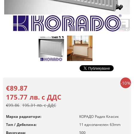
-10%
€89.87
175.77 лв. с ДДС
€99.86
195.31 лв. с ДДС
Марка радиатори:
КОРАДО Радик Класик
Тип / Дебелина:
11 еднопанелен 63mm
Височина:
500