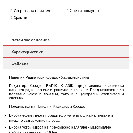
Изпрати на приятел
Оцени продукта
Сравни
Детайлно описание
Характеристики
Файлове
Панелни Радиатори Корадо - Характеристика
Радиатор Корадо RADIK KLASIK представлява класически
панелен радиатор със странично свързване. Предназначен е за
ползване както в локални, така и в централни отоплителни
системи.
Предимства на Панелни Радиатори Корадо
Висока
ефективност
поради голямата площ на излъчване и
н
иското съдържание на вода
Висока
устойчивост
на прекомерно налягане - максимално
работно налягане до 10 bar