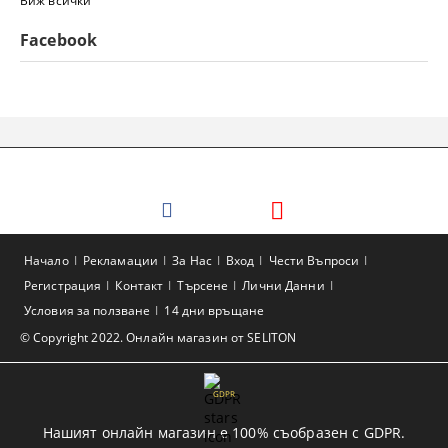
Виж всички
Facebook
Начало
Рекламации
За Нас
Вход
Чести Въпроси
Регистрация
Контакт
Търсене
Лични Данни
Условия за ползване
14 дни връщане
© Copyright 2022. Онлайн магазин от SELITON
GDPR
Нашият онлайн магазин е 100% съобразен с GDPR.