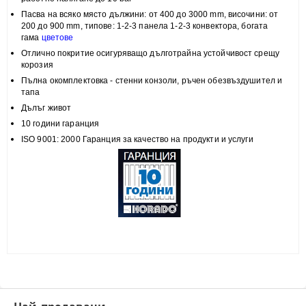
Пасва на всяко място
дължини: от 400 до 3000 mm, височини:
от
200 до 900 mm, типове:
1-2-3 панела 1-2-3 конвектора, богата
гама
цветове
Отлично покритие
осигуряващо дълготрайна устойчивост срещу
корозия
Пълна
окомплектовка
- стенни конзоли, ръчен обезвъздушител и
тапа
Дълъг живот
10 години гаранция
ISO 9001: 2000 Гаранция за качество на продукти и услуги