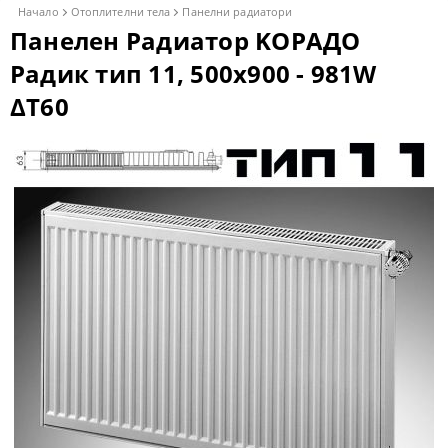
Начало
Отоплителни тела
Панелни радиатори
Панелен Радиатор KОРАДО
Радик тип 11, 500x900 - 981W
ΔT60