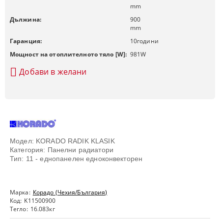
mm
Дължина:
900
mm
Гаранция:
10
години
Мощност на отоплителното тяло [W]:
981
W
Добави в желани
Модел: KORADO RADIK KLASIK
Категория: Панелни радиатори
Тип: 11 - еднопанелен едноконвекторен
Марка:
Корадо (Чехия/България)
Код:
K11500900
Тегло:
16.083
кг