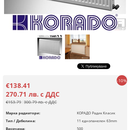
-10%
€138.41
270.71 лв. с ДДС
€153.79
300.79 лв. с ДДС
Марка радиатори:
КОРАДО Радик Класик
Тип / Дебелина:
11 еднопанелен 63mm
Височина:
500