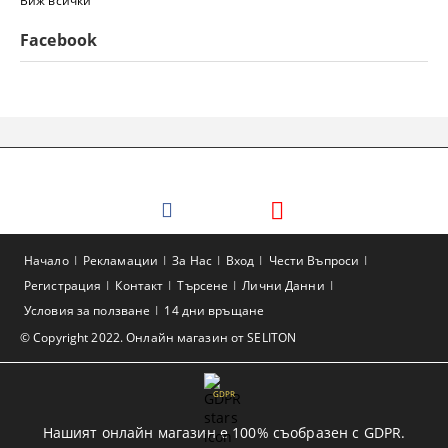
Виж всички
Facebook
Начало
Рекламации
За Нас
Вход
Чести Въпроси
Регистрация
Контакт
Търсене
Лични Данни
Условия за ползване
14 дни връщане
© Copyright 2022. Онлайн магазин от SELITON
GDPR
Нашият онлайн магазин е 100% съобразен с GDPR.