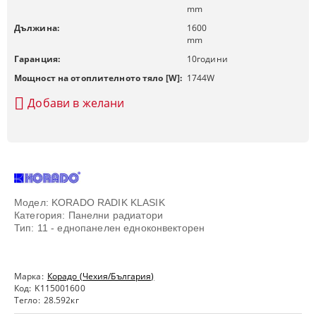
mm
Дължина:
1600
mm
Гаранция:
10
години
Мощност на отоплителното тяло [W]:
1744
W
Добави в желани
Модел: KORADO RADIK KLASIK
Категория: Панелни радиатори
Тип: 11 - еднопанелен едноконвекторен
Марка:
Корадо (Чехия/България)
Код:
K115001600
Тегло:
28.592
кг