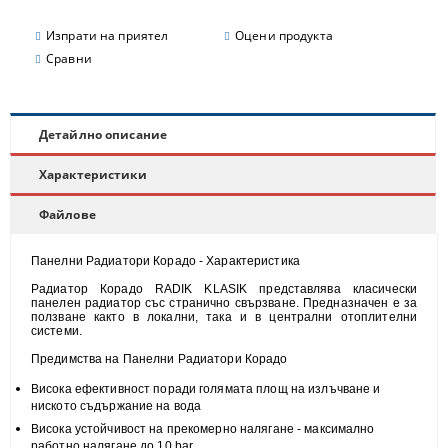
Изпрати на приятел
Оцени продукта
Сравни
Детайлно описание
Характеристики
Файлове
Панелни Радиатори Корадо - Характеристика
Радиатор Корадо RADIK KLASIK представлява класически
панелен радиатор със странично свързване. Предназначен е за
ползване както в локални, така и в централни отоплителни
системи.
Предимства на Панелни Радиатори Корадо
Висока
ефективност
поради голямата площ на излъчване и
н
иското съдържание на вода
Висока
устойчивост
на прекомерно налягане - максимално
работно налягане до 10 bar